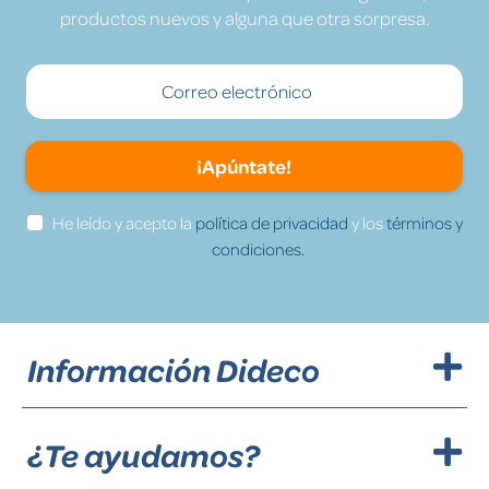
productos nuevos y alguna que otra sorpresa.
¡Apúntate!
He leído y acepto la
política de privacidad
y los
términos y
condiciones.
Información Dideco
¿Te ayudamos?