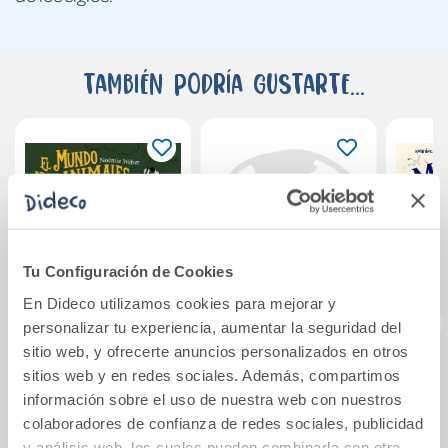
También podría gustarte...
Tu Configuración de Cookies
En Dideco utilizamos cookies para mejorar y
personalizar tu experiencia, aumentar la seguridad del
sitio web, y ofrecerte anuncios personalizados en otros
sitios web y en redes sociales. Además, compartimos
El mundo de los
Death on the Nile.
El M
animales perdidos
Free Audiobook
información sobre el uso de nuestra web con nuestros
colaboradores de confianza de redes sociales, publicidad
y análisis web, los cuales pueden combinarla con otra