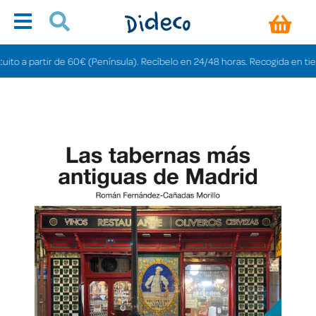
o a partir de 60€ (Península). Recíbelo en 24/48 horas. Recogida en tiendas