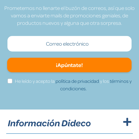
Prometemos no llenarte el buzón de correos, así que solo
vamos a enviarte mails de promociones geniales, de
productos nuevos y alguna que otra sorpresa.
¡Apúntate!
He leído y acepto la
política de privacidad
y los
términos y
condiciones.
Información Dideco