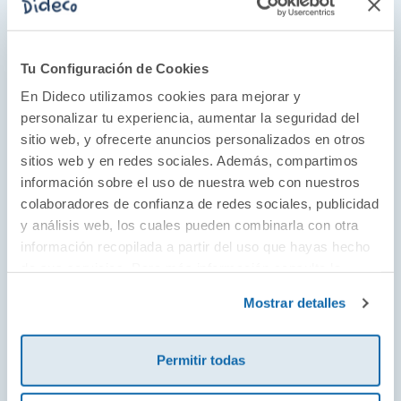
Tu Configuración de Cookies
En Dideco utilizamos cookies para mejorar y
El juego como parte del desarrollo
personalizar tu experiencia, aumentar la seguridad del
sitio web, y ofrecerte anuncios personalizados en otros
Juguetes educativos desde 1954 con un toque
sitios web y en redes sociales. Además, compartimos
estético único y artístico. Descubre juguetes
información sobre el uso de nuestra web con nuestros
para todas las edades de la mano de los
colaboradores de confianza de redes sociales, publicidad
diseños más originales que guían a los más
y análisis web, los cuales pueden combinarla con otra
información recopilada a partir del uso que hayas hecho
pequeños y pequeñas de la casa a través del
de sus servicios. Para más información consulta la
desarrollo del juego simbólico, la asociación,
Política de Cookies
y la
Política de Privacidad
.
la observación, la memoria y la lógica. El
Mostrar detalles
desarrollo cognitivo es el protagonista en su
cuidada selección de juegos.
Permitir todas