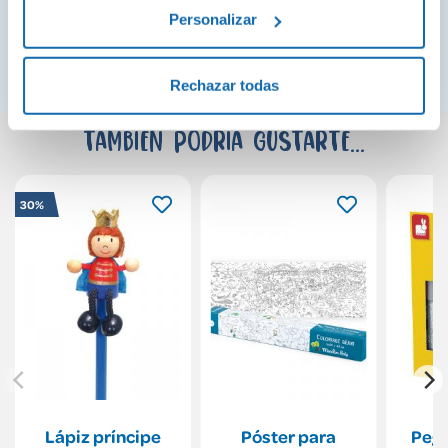
Personalizar
¡Ver todo!
Rechazar todas
También podría gustarte...
30%
Lápiz príncipe
Póster para
Peg