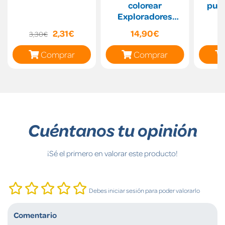
colorear
purp
Exploradores
150x45cm
2,31€
14,90€
3,30€
Comprar
Comprar
Cuéntanos tu opinión
¡Sé el primero en valorar este producto!
Debes iniciar sesión para poder valorarlo