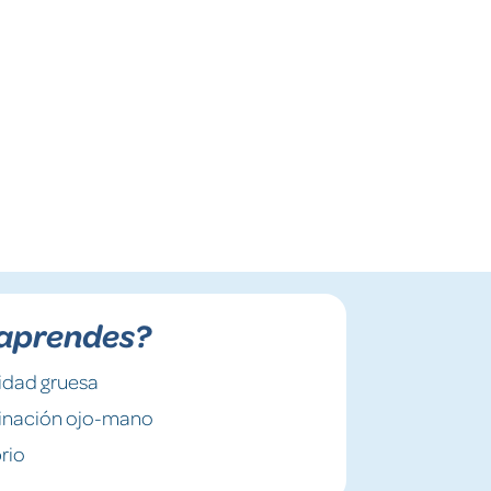
aprendes?
idad gruesa
inación ojo-mano
brio