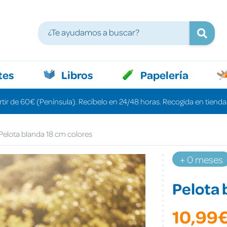
tes
Libros
Papelería
rtir de 60€ (Península). Recíbelo en 24/48 horas. Recogida en tiendas
Pelota blanda 18 cm colores
+ 0 meses
Pelota 
10,99