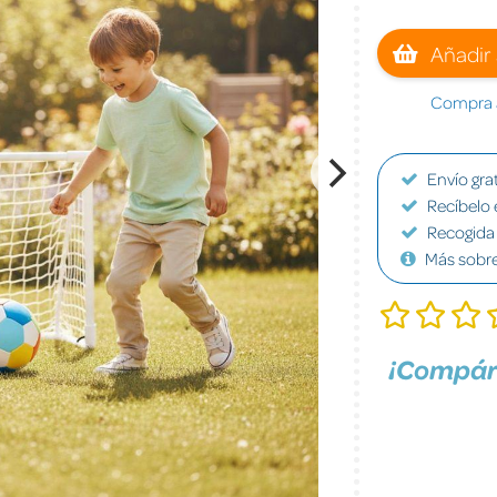
Añadir 
Compra a
Envío grat
Recíbelo 
Recogida 
Más sobr
¡Compár