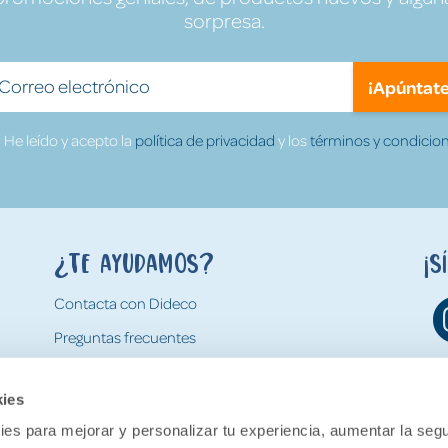
sorpresa.
¡Apúntate
He leído y acepto la
política de privacidad
y los
términos y condicion
¿Te ayudamos?
¡S
Contacta con Dideco
Preguntas frecuentes
Formas de pago
kies
Gastos y condiciones de envío
es para mejorar y personalizar tu experiencia, aumentar la segu
Devoluciones