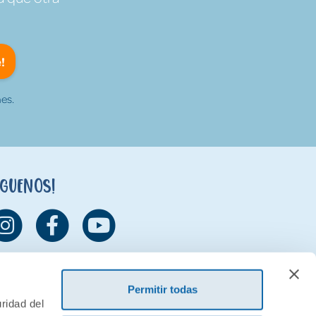
!
es.
íguenos!
Permitir todas
ridad del