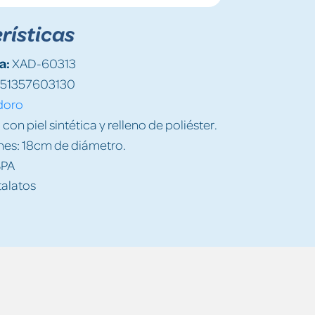
rísticas
a:
XAD-60313
51357603130
doro
con piel sintética y relleno de poliéster.
es: 18cm de diámetro.
BPA
talatos
a