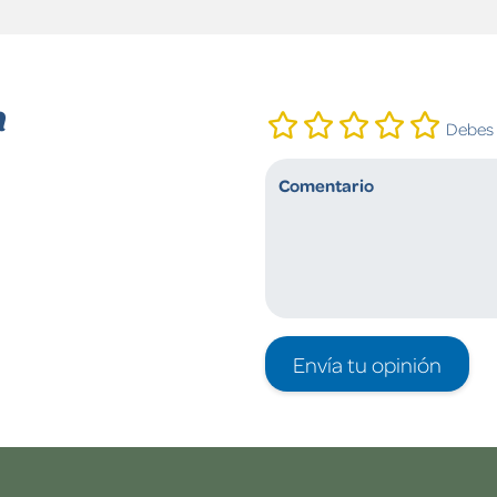
n
Debes i
Envía tu opinión