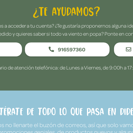
¿Te ayudamos?
 a acceder a tu cuenta? ¿Te gustaría proponernos alguna i
edido y quieres saber si todo va viento en popa? Ponte en co
916597360
rio de atención telefónica: de Lunes a Viernes, de 9:00h a 17
ntérate de todo lo que pasa en Dide
no llenarte el buzón de correos, así que solo vamo
promociones geniales, de productos nuevos y algun