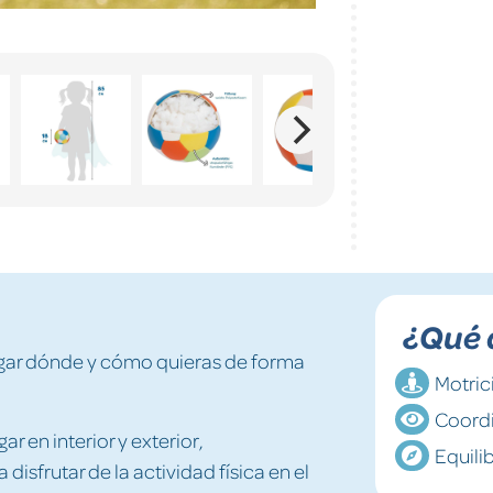
¿Qué 
ugar dónde y cómo quieras de forma
Motric
Coord
ar en interior y exterior,
Equili
disfrutar de la actividad física en el