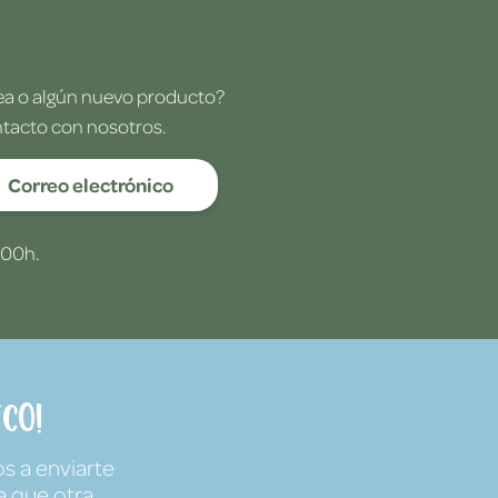
dea o algún nuevo producto?
ntacto con nosotros.
Correo electrónico
:00h.
co!
s a enviarte
a que otra