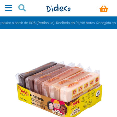
ito a partir de 60€ (Península). Recíbelo en 24/48 horas. Recogida en tiend