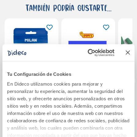
También podría gustarte...
Tu Configuración de Cookies
En Dideco utilizamos cookies para mejorar y
personalizar tu experiencia, aumentar la seguridad del
Set herramientas
Plastilina 350gr
Rod
sitio web, y ofrecerte anuncios personalizados en otros
modelado 2
azul oscuro Jovi
mo
sitios web y en redes sociales. Además, compartimos
mangos 8 puntas
u
información sobre el uso de nuestra web con nuestros
colaboradores de confianza de redes sociales, publicidad
1,90€
y análisis web, los cuales pueden combinarla con otra
Comprar
Ver más
información recopilada a partir del uso que hayas hecho