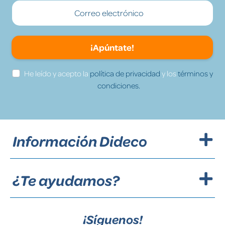
¡Apúntate!
He leído y acepto la
política de privacidad
y los
términos y
condiciones.
Información Dideco
¿Te ayudamos?
¡Síguenos!