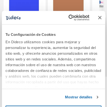
Plastilina 71 color
Plastilina 350gr
Set h
azul oscuro 150
marrón Jovi
mo
Tu Configuración de Cookies
gramos
En Dideco utilizamos cookies para mejorar y
personalizar tu experiencia, aumentar la seguridad del
sitio web, y ofrecerte anuncios personalizados en otros
Ver más
Ver más
sitios web y en redes sociales. Además, compartimos
información sobre el uso de nuestra web con nuestros
colaboradores de confianza de redes sociales, publicidad
y análisis web, los cuales pueden combinarla con otra
información recopilada a partir del uso que hayas hecho
de sus servicios. Para más información consulta la
Cuéntanos tu opinión
Política de Cookies
y la
Política de Privacidad
.
Mostrar detalles
¡Sé el primero en valorar este producto!