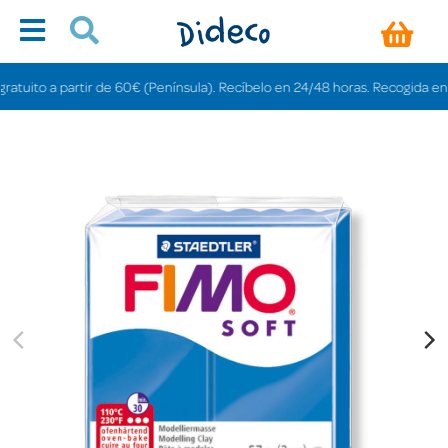
uito a partir de 60€ (Península). Recíbelo en 24/48 horas. Recogida en tiend