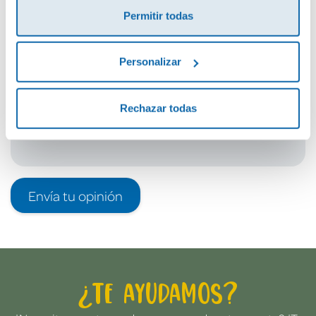
Permitir todas
Debes iniciar sesión para poder valorarlo
Personalizar
Rechazar todas
Envía tu opinión
¿Te ayudamos?