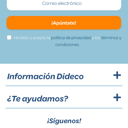
¡Apúntate!
He leído y acepto la
política de privacidad
y los
términos y
condiciones.
Información Dideco
¿Te ayudamos?
¡Síguenos!