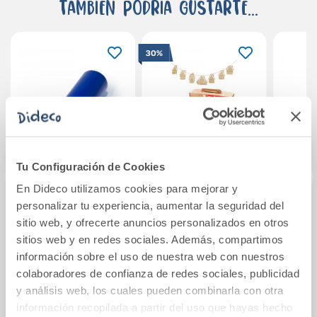
También podría gustarte...
30%
Tu Configuración de Cookies
En Dideco utilizamos cookies para mejorar y
personalizar tu experiencia, aumentar la seguridad del
Papel charol azul
DIY Christmas box
Rotul
sitio web, y ofrecerte anuncios personalizados en otros
marino rollo 25hj.
set 5
4500
sitios web y en redes sociales. Además, compartimos
50x65cm
manualidades
ve
información sobre el uso de nuestra web con nuestros
Navidad
14,35€
20,50€
colaboradores de confianza de redes sociales, publicidad
y análisis web, los cuales pueden combinarla con otra
Ver más
Comprar
información recopilada a partir del uso que hayas hecho