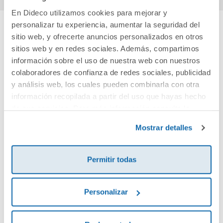
En Dideco utilizamos cookies para mejorar y
personalizar tu experiencia, aumentar la seguridad del
sitio web, y ofrecerte anuncios personalizados en otros
Cuéntanos tu opinión
sitios web y en redes sociales. Además, compartimos
información sobre el uso de nuestra web con nuestros
¡Sé el primero en valorar este producto!
colaboradores de confianza de redes sociales, publicidad
y análisis web, los cuales pueden combinarla con otra
información recopilada a partir del uso que hayas hecho
Debes iniciar sesión para poder valorarlo
de sus servicios. Para más información consulta la
Política de Cookies
y la
Política de Privacidad
.
Mostrar detalles
Permitir todas
Personalizar
Envía tu opinión