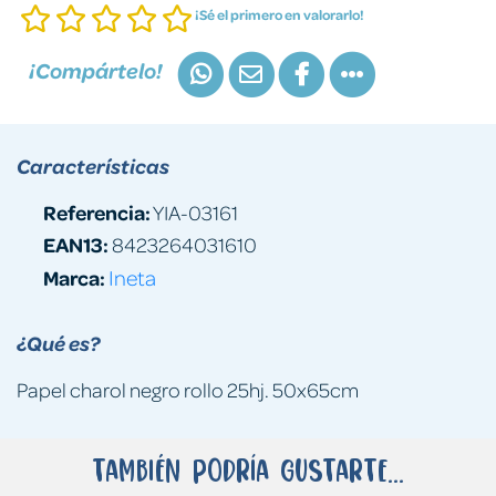
¡Sé el primero en valorarlo!
¡Compártelo!
Características
Referencia:
YIA-03161
EAN13:
8423264031610
Marca:
Ineta
¿Qué es?
Papel charol negro rollo 25hj. 50x65cm
También podría gustarte...