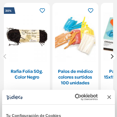
30%
Rafia Folia 50g.
Palos de médico
Pap
Color Negro
colores surtidos
15x15
100 unidades
9,30€
Ver más
Comprar
Tu Configuración de Cookies