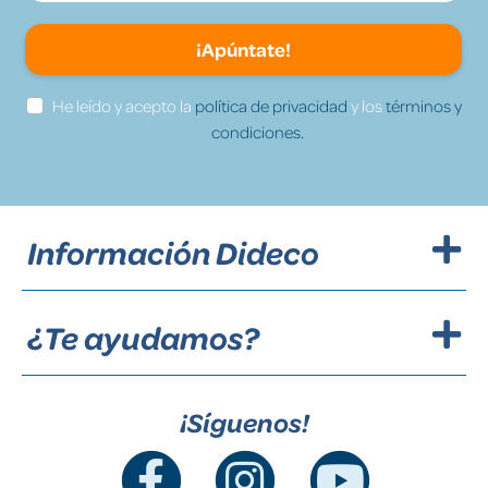
¡Apúntate!
He leído y acepto la
política de privacidad
y los
términos y
condiciones.
Información Dideco
¿Te ayudamos?
¡Síguenos!