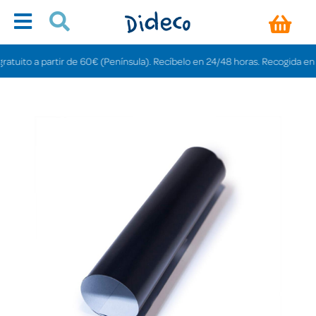
uito a partir de 60€ (Península). Recíbelo en 24/48 horas. Recogida en tiend