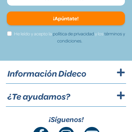
¡Apúntate!
He leído y acepto la
política de privacidad
y los
términos y
condiciones.
Información Dideco
¿Te ayudamos?
¡Síguenos!