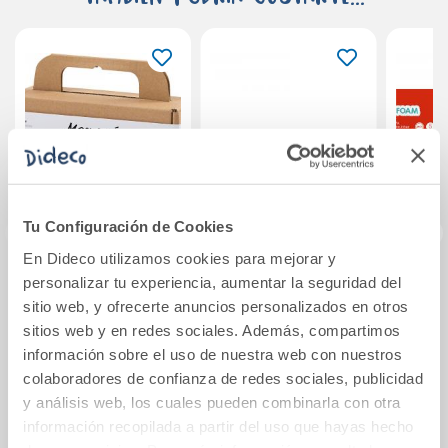
Tu Configuración de Cookies
En Dideco utilizamos cookies para mejorar y
personalizar tu experiencia, aumentar la seguridad del
Mini kit DIY crea
Rollo papel
Goma
sitio web, y ofrecerte anuncios personalizados en otros
arcoíris de
metalizado verde
negr
sitios web y en redes sociales. Además, compartimos
macramé.
3x1m.
60x
información sobre el uso de nuestra web con nuestros
10,95€
colaboradores de confianza de redes sociales, publicidad
y análisis web, los cuales pueden combinarla con otra
Comprar
Ver más
información recopilada a partir del uso que hayas hecho