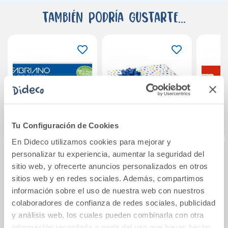
También podría gustarte...
Tu Configuración de Cookies
En Dideco utilizamos cookies para mejorar y
personalizar tu experiencia, aumentar la seguridad del
sitio web, y ofrecerte anuncios personalizados en otros
Bloc papel surtido
Papel de regalo
Goma
A4 para
after rain rollo
ros
sitios web y en redes sociales. Además, compartimos
manualidades
70x200cm
60x
información sobre el uso de nuestra web con nuestros
Sadipal
colaboradores de confianza de redes sociales, publicidad
7,95€
4,85€
y análisis web, los cuales pueden combinarla con otra
información recopilada a partir del uso que hayas hecho