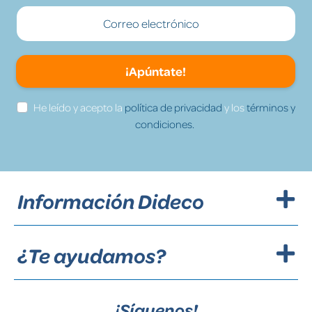
¡Apúntate!
He leído y acepto la
política de privacidad
y los
términos y
condiciones.
Información Dideco
¿Te ayudamos?
¡Síguenos!