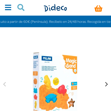
o a partir de 60€ (Península). Recíbelo en 24/48 horas. Recogida en tiendas