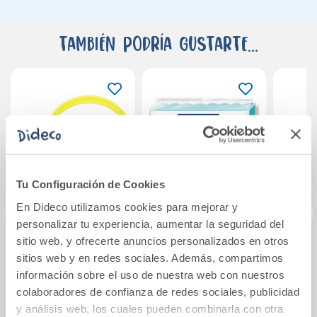
También podría gustarte...
Tu Configuración de Cookies
En Dideco utilizamos cookies para mejorar y
personalizar tu experiencia, aumentar la seguridad del
sitio web, y ofrecerte anuncios personalizados en otros
Bote con moldes
Pasta Fimo Soft
Plasti
sitios web y en redes sociales. Además, compartimos
para plastilina 24
Turquesa 56gr
rojo
información sobre el uso de nuestra web con nuestros
unidades Jovi
colaboradores de confianza de redes sociales, publicidad
7,70€
y análisis web, los cuales pueden combinarla con otra