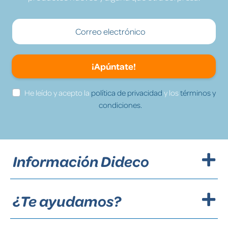
¡Apúntate!
He leído y acepto la
política de privacidad
y los
términos y
condiciones.
Información Dideco
¿Te ayudamos?