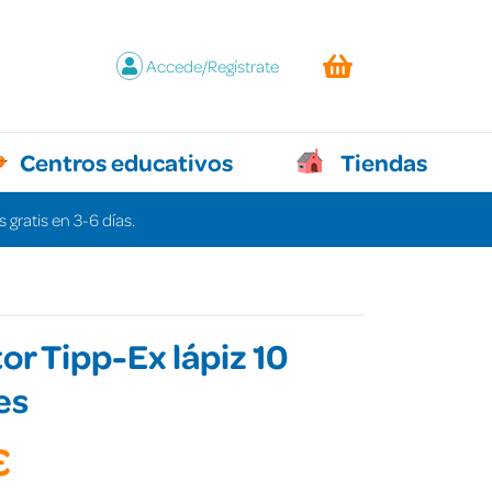
Accede/Regístrate
Centros educativos
Tiendas
 gratis en 3-6 días.
or Tipp-Ex lápiz 10
es
€