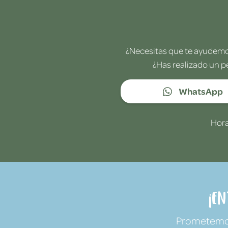
¿Necesitas que te ayudemos
¿Has realizado un p
WhatsApp
Hora
¡E
Prometemos 