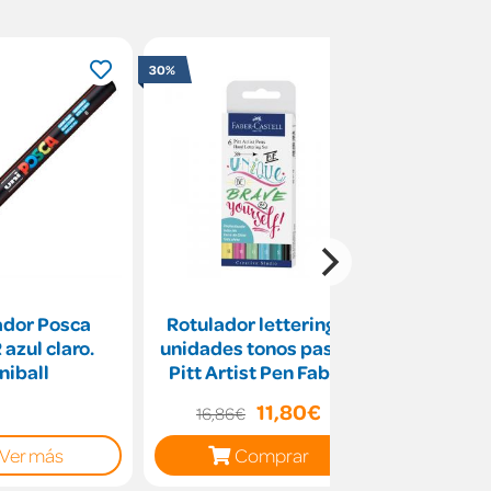
30%
ador Posca
Rotulador lettering 6
Rotulado
azul claro.
unidades tonos pastel
0,8mm pig
niball
Pitt Artist Pen Faber
un
Castell
11,80€
5
16,86€
Ver más
Comprar
C