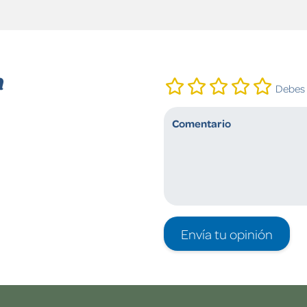
n
Debes i
Envía tu opinión