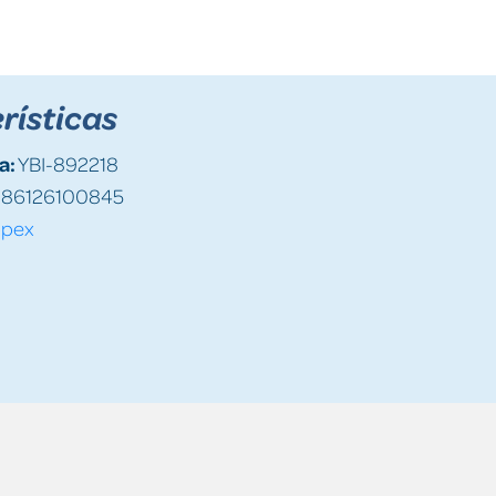
rísticas
a:
YBI-892218
86126100845
ppex