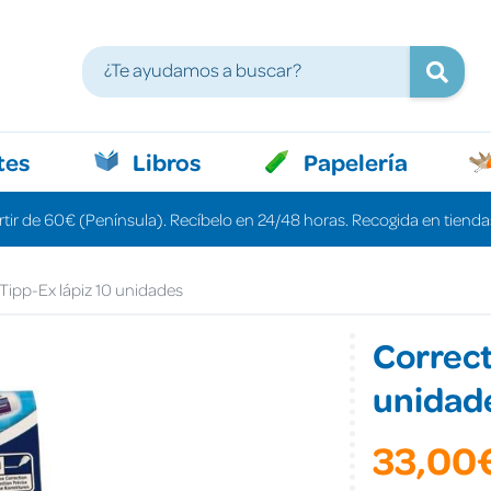
tes
Libros
Papelería
rtir de 60€ (Península). Recíbelo en 24/48 horas. Recogida en tiendas
Tipp-Ex lápiz 10 unidades
Correct
unidad
33,00