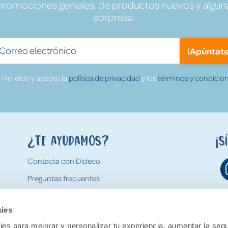
promociones geniales, de productos nuevos y algun
sorpresa.
¡Apúntate
He leído y acepto la
política de privacidad
y los
términos y condicion
¿Te ayudamos?
¡S
Contacta con Dideco
Preguntas frecuentes
Formas de pago
kies
Gastos y condiciones de envío
es para mejorar y personalizar tu experiencia, aumentar la segu