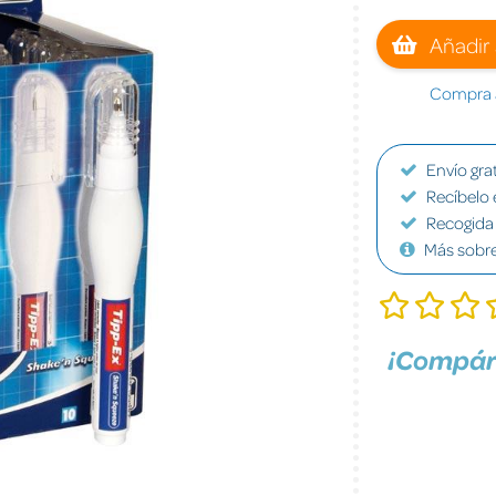
Añadir 
Compra a
Envío grat
Recíbelo 
Recogida 
Más sobr
¡Compár