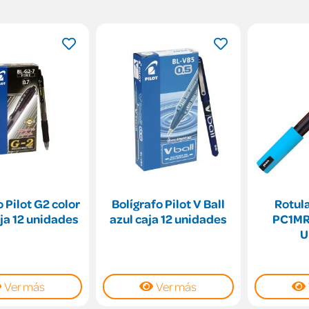
o Pilot G2 color
Bolígrafo Pilot V Ball
Rotul
ja 12 unidades
azul caja 12 unidades
PC1MR 
U
Ver más
Ver más