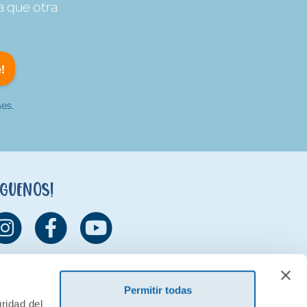
a que otra
!
es.
íguenos!
Permitir todas
ridad del