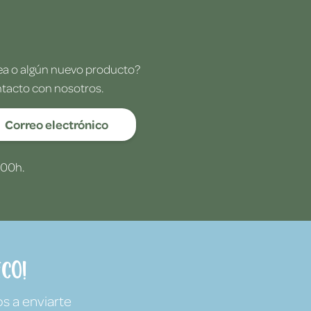
dea o algún nuevo producto?
ntacto con nosotros.
Correo electrónico
:00h.
co!
s a enviarte