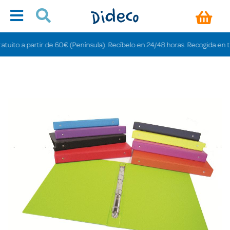
to a partir de 60€ (Península). Recíbelo en 24/48 horas. Recogida en tienda