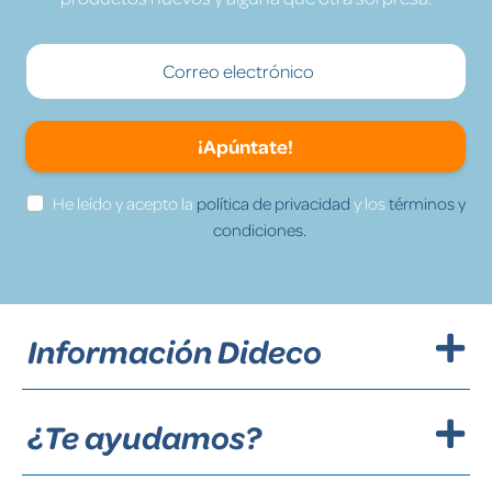
¡Apúntate!
He leído y acepto la
política de privacidad
y los
términos y
condiciones.
Información Dideco
¿Te ayudamos?