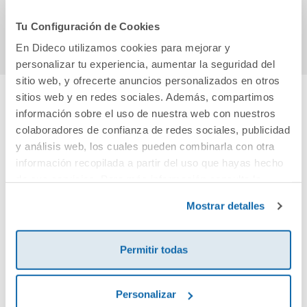
Comprar
Comprar
Tu Configuración de Cookies
En Dideco utilizamos cookies para mejorar y
personalizar tu experiencia, aumentar la seguridad del
sitio web, y ofrecerte anuncios personalizados en otros
sitios web y en redes sociales. Además, compartimos
información sobre el uso de nuestra web con nuestros
Cuéntanos tu opinión
colaboradores de confianza de redes sociales, publicidad
y análisis web, los cuales pueden combinarla con otra
¡Sé el primero en valorar este producto!
información recopilada a partir del uso que hayas hecho
de sus servicios. Para más información consulta la
Política de Cookies
y la
Política de Privacidad
.
Mostrar detalles
Debes iniciar sesión para poder valorarlo
Permitir todas
Personalizar