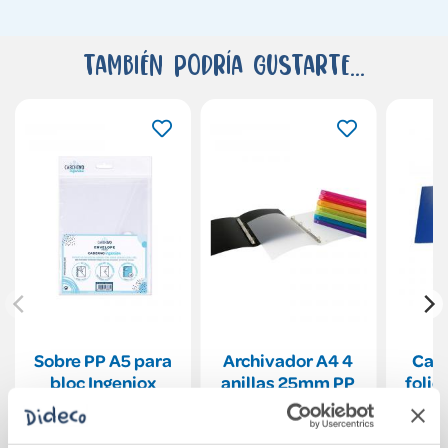
También podría gustarte...
Sobre PP A5 para
Archivador A4 4
Carp
bloc Ingeniox
anillas 25mm PP
folio
transparente con
azul
pa
cierre de velcro
u
1,50€
4,15€