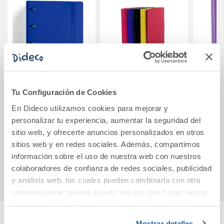
Tu Configuración de Cookies
Carpebloc A4 4
Archivador
Ar
En Dideco utilizamos cookies para mejorar y
anillas 35mm. PP
plástico cuarto
Euro
personalizar tu experiencia, aumentar la seguridad del
foam con recambio
rojo 4 anillas
A4 4 
sitio web, y ofrecerte anuncios personalizados en otros
de 100 hojas color
25mm.
colo
16,95€
sitios web y en redes sociales. Además, compartimos
azul
reca
información sobre el uso de nuestra web con nuestros
Comprar
Ver más
colaboradores de confianza de redes sociales, publicidad
y análisis web, los cuales pueden combinarla con otra
información recopilada a partir del uso que hayas hecho
de sus servicios. Para más información consulta la
Política de Cookies
y la
Política de Privacidad
.
Mostrar detalles