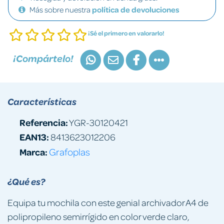
Más sobre nuestra
política de devoluciones
¡Sé el primero en valorarlo!
¡Compártelo!
Características
Referencia:
YGR-30120421
EAN13:
8413623012206
Marca:
Grafoplas
¿Qué es?
Equipa tu mochila con este genial archivador A4 de
polipropileno semirrígido en color verde claro,