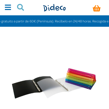
tuito a partir de 60€ (Península). Recíbelo en 24/48 horas. Recogida en tie