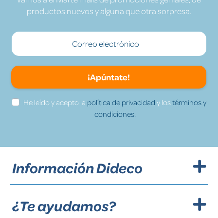
productos nuevos y alguna que otra sorpresa.
¡Apúntate!
He leído y acepto la
política de privacidad
y los
términos y
condiciones.
Información Dideco
¿Te ayudamos?