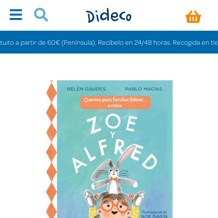
 a partir de 60€ (Península). Recíbelo en 24/48 horas. Recogida en tiendas 