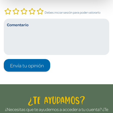
Debes iniciar sesión para poder valorarlo
Envía tu opinión
¿Te ayudamos?
¿Necesitas que te ayudemos a acceder a tu cuenta? ¿Te