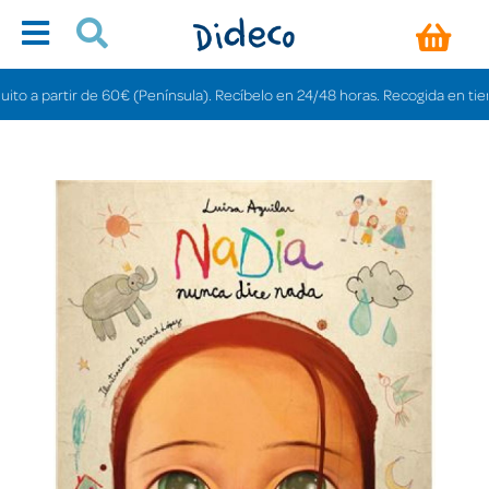
a partir de 60€ (Península). Recíbelo en 24/48 horas. Recogida en tiendas g