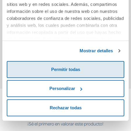
sitios web y en redes sociales. Además, compartimos
información sobre el uso de nuestra web con nuestros
colaboradores de confianza de redes sociales, publicidad
y análisis web, los cuales pueden combinarla con otra
Un limpiaculos real
Fuera de cobertura
información recopilada a partir del uso que hayas hecho
de sus servicios. Para más información consulta la
Política de Cookies
y la
Política de Privacidad
.
Mostrar detalles
15,90€
7,50€
Comprar
Comprar
Permitir todas
Personalizar
Cuéntanos tu opinión
Rechazar todas
¡Sé el primero en valorar este producto!