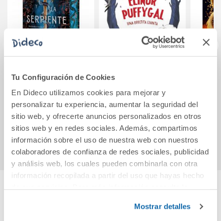
El lobo y la
Elinor Puffygal
Casa
Tu Configuración de Cookies
serpiente
somb
En Dideco utilizamos cookies para mejorar y
Med
personalizar tu experiencia, aumentar la seguridad del
23,90€
13,95€
sitio web, y ofrecerte anuncios personalizados en otros
sitios web y en redes sociales. Además, compartimos
Comprar
Comprar
información sobre el uso de nuestra web con nuestros
colaboradores de confianza de redes sociales, publicidad
y análisis web, los cuales pueden combinarla con otra
información recopilada a partir del uso que hayas hecho
de sus servicios. Para más información consulta la
Política de Cookies
Cuéntanos tu opinión
y la
Política de Privacidad
.
Mostrar detalles