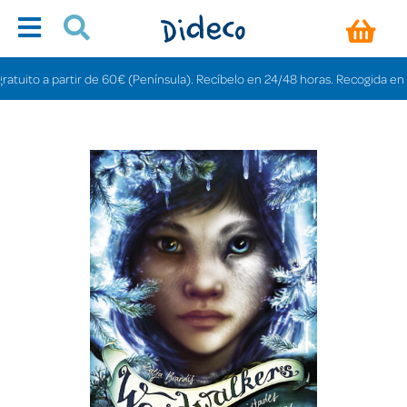
ito a partir de 60€ (Península). Recíbelo en 24/48 horas. Recogida en tiend