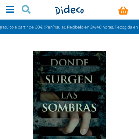
ito a partir de 60€ (Península). Recíbelo en 24/48 horas. Recogida en tiend