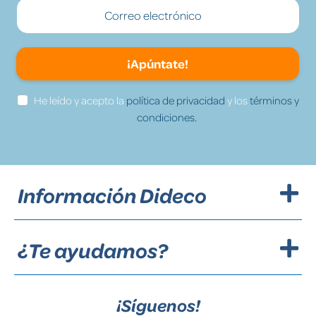
¡Apúntate!
He leído y acepto la
política de privacidad
y los
términos y
condiciones.
Información Dideco
¿Te ayudamos?
¡Síguenos!