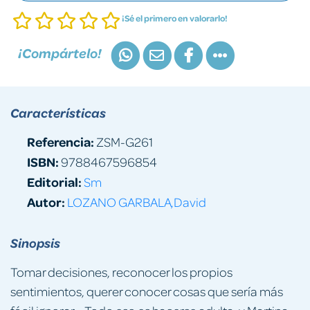
¡Sé el primero en valorarlo!
¡Compártelo!
Características
Referencia:
ZSM-G261
ISBN:
9788467596854
Editorial:
Sm
Autor:
LOZANO GARBALA,David
Sinopsis
Tomar decisiones, reconocer los propios
sentimientos, querer conocer cosas que sería más