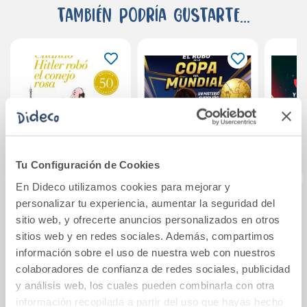
También podría gustarte...
Tu Configuración de Cookies
En Dideco utilizamos cookies para mejorar y
personalizar tu experiencia, aumentar la seguridad del
Cuando Hitler robó
El robo de la Copa
Jano 
sitio web, y ofrecerte anuncios personalizados en otros
el conejo rosa
del Mundial: Un
d
sitios web y en redes sociales. Además, compartimos
(edición 50
misterio futbolero
información sobre el uso de nuestra web con nuestros
aniversario)
colaboradores de confianza de redes sociales, publicidad
17,65€
14,90€
y análisis web, los cuales pueden combinarla con otra
Comprar
Comprar
información recopilada a partir del uso que hayas hecho