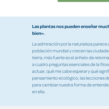
Las plantas nos pueden enseñar mucho
bien».
La admiración por la naturaleza parece
población mundial y crecen las ciudade
tierra, más fuerte es el anhelo de retornar
a cuatro preguntas esenciales de la fil
actuar, qué me cabe esperar y qué signif
pensamiento ecológico, las lecciones del
para cambiar nuestra forma de entender l
en ella.