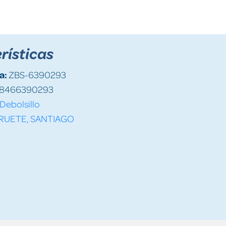
rísticas
a:
ZBS-6390293
8466390293
Debolsillo
RUETE, SANTIAGO