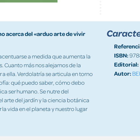
Caracte
 acerca del «arduo arte de vivir
Referenci
ISBN:
978
 acentuarse a medida que aumenta la
Editorial:
s. Cuanto más nos alejamos de la
Autor:
BE
 a ella. Verdolatría se articula en torno
osofía: qué puedo saber, cómo debo
ica ser humano. Se nutre del
 arte del jardín y la ciencia botánica
a vida en el planeta y nuestro lugar