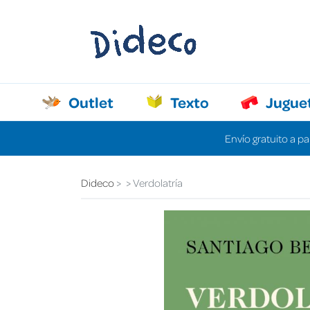
Outlet
Texto
Jugue
Envío gratuito a pa
Dideco
Verdolatría