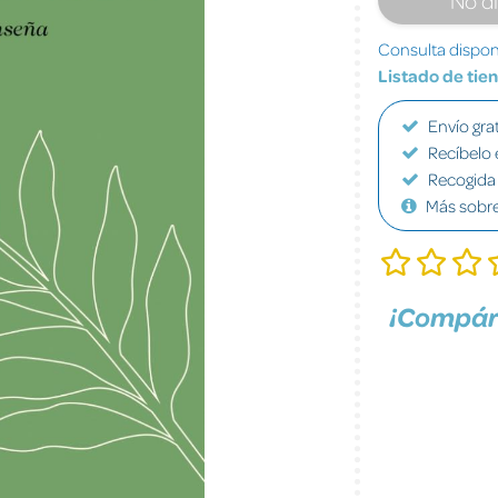
Consulta disponi
Listado de tie
Envío grat
Recíbelo 
Recogida 
Más sobr
¡Compár