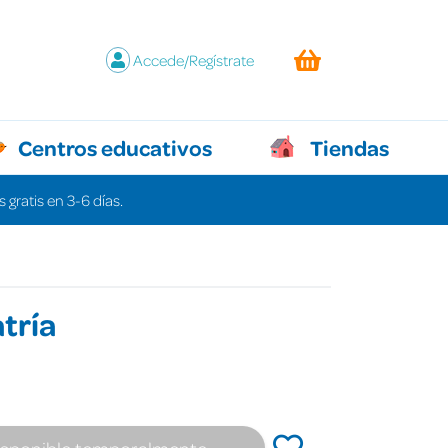
Accede/Regístrate
Centros educativos
Tiendas
 gratis en 3-6 días.
tría
isponible temporalmente