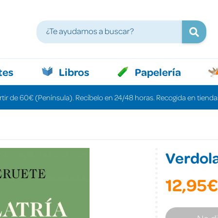
tes
Libros
Papelería
rtir de 60€ (Península). Recíbelo en 24/48 horas. Recogida en tiendas
Verdola
12,95€
No d