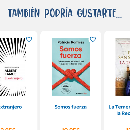
También podría gustarte...
extranjero
Somos fuerza
La Temer
la Re
12,95€
10,95€
1