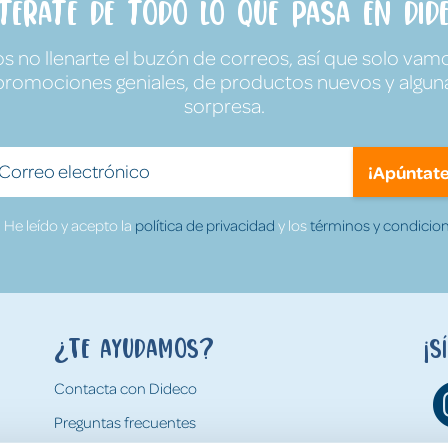
ntérate de todo lo que pasa en Dide
no llenarte el buzón de correos, así que solo vamo
promociones geniales, de productos nuevos y algun
sorpresa.
¡Apúntate
He leído y acepto la
política de privacidad
y los
términos y condicion
¿Te ayudamos?
¡S
Contacta con Dideco
Preguntas frecuentes