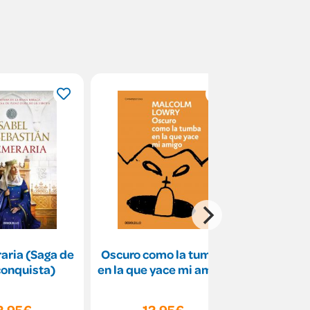
aria (Saga de
Oscuro como la tumba
La magia d
conquista)
en la que yace mi amigo
magia de
2,95€
12,95€
12