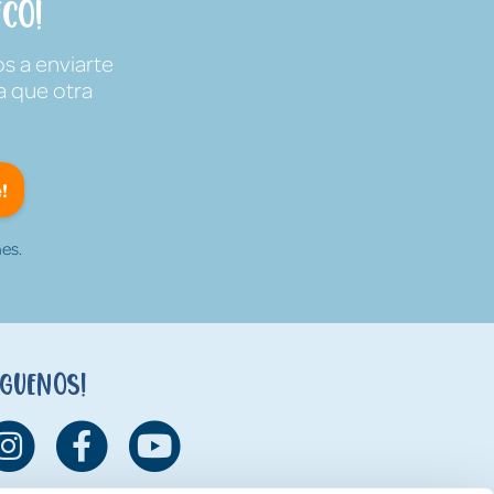
co!
s a enviarte
a que otra
!
es.
íguenos!