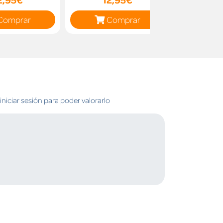
Comprar
Comprar
C
niciar sesión para poder valorarlo