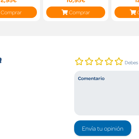
Comprar
Comprar
n
Debes i
Envía tu opinión