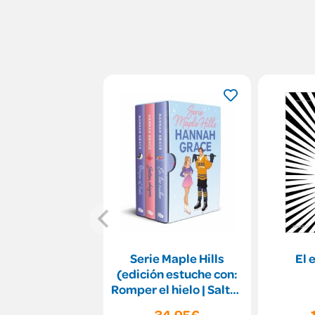
Serie Maple Hills
El 
(edición estuche con:
Romper el hielo | Saltan
chispas | En la
34,95€