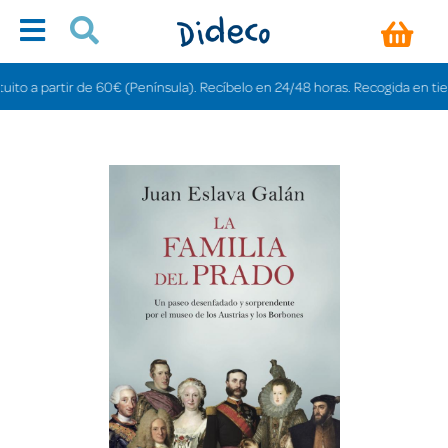
o a partir de 60€ (Península). Recíbelo en 24/48 horas. Recogida en tiendas