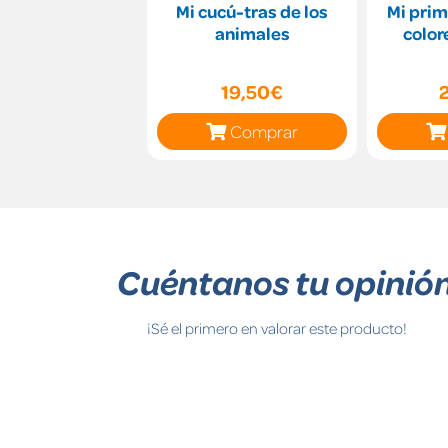
Mi cucú-tras de los
Mi prim
animales
color
19,50€
Comprar
Cuéntanos tu opinió
¡Sé el primero en valorar este producto!