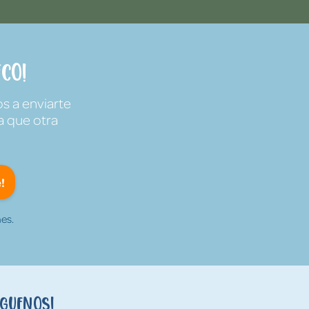
co!
s a enviarte
a que otra
!
es.
íguenos!