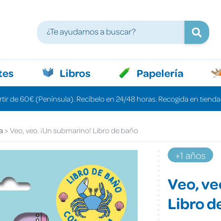
tes
Libros
Papelería
rtir de 60€ (Península). Recíbelo en 24/48 horas. Recogida en tiendas
a
Veo, veo. ¡Un submarino! Libro de baño
+1 años
Veo, ve
Libro d