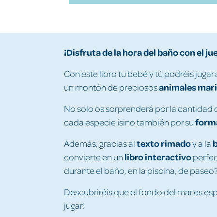
¡Disfruta de la hora del baño con el ju
Con este libro tu bebé y tú podréis jugar 
animales mar
un montón de preciosos
No solo os sorprenderá por la cantidad
form
cada especie ¡sino también por su
texto rimado
b
Además, gracias al
y a la
libro interactivo
convierte en un
perfec
durante el baño, en la piscina, de paseo?
Descubriréis que el fondo del mar es esp
jugar!