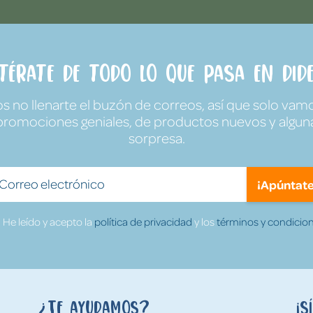
ntérate de todo lo que pasa en Dide
no llenarte el buzón de correos, así que solo vamo
promociones geniales, de productos nuevos y algun
sorpresa.
¡Apúntate
He leído y acepto la
política de privacidad
y los
términos y condicion
¿Te ayudamos?
¡S