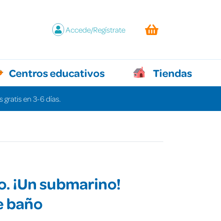
Accede/Regístrate
Centros educativos
Tiendas
 gratis en 3-6 días.
o. ¡Un submarino!
e baño