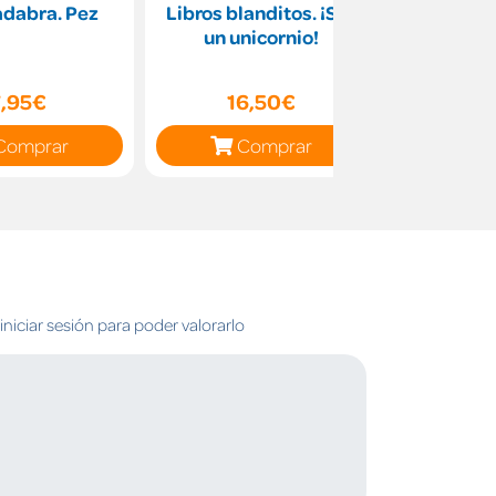
dabra. Pez
Libros blanditos. ¡Soy
El
un unicornio!
7,95€
16,50€
16
Comprar
Comprar
C
niciar sesión para poder valorarlo