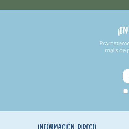
¡E
Prometemos 
mails de 
Información Dideco