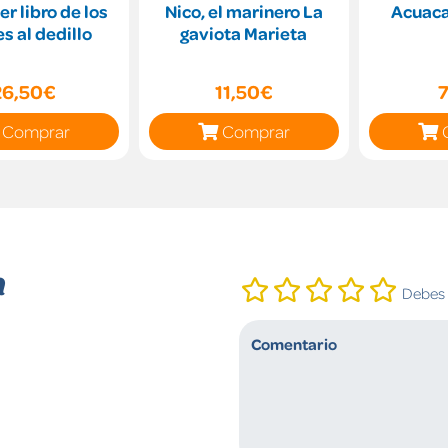
er libro de los
Nico, el marinero La
Acuaca
es al dedillo
gaviota Marieta
26,50€
11,50€
Comprar
Comprar
n
Debes i