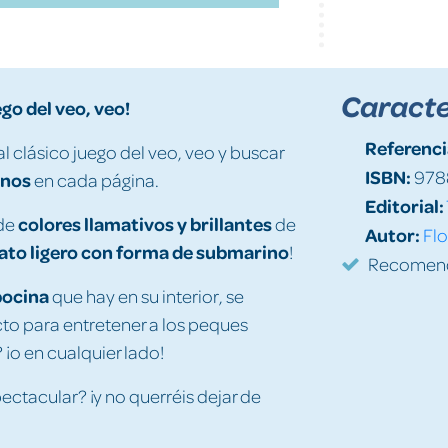
Caracte
ego del veo, veo!
Referenci
al clásico juego del veo, veo y buscar
ISBN:
978
inos
en cada página.
Editorial:
colores llamativos y brillantes
 de
de
Autor:
Fl
ato ligero con forma de submarino
!
Recomenda
ocina
que hay en su interior, se
to para entretener a los peques
 ¡o en cualquier lado!
ectacular? ¡y no querréis dejar de