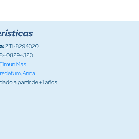
rísticas
a:
ZTI-8294320
8408294320
Timun Mas
orsdefum, Anna
do a partir de +1 años