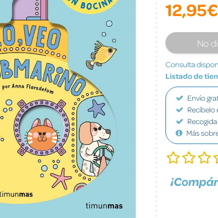
12,95€
No d
Consulta disponi
Listado de tie
Envío grat
Recíbelo 
Recogida 
Más sobr
¡Compár