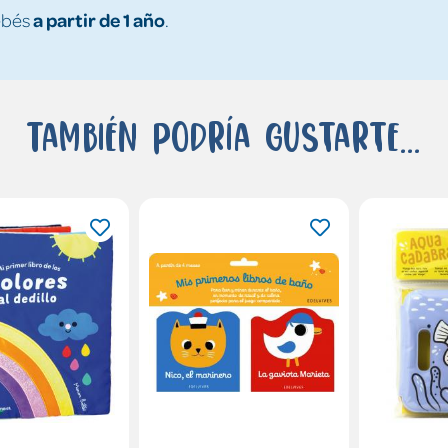
a partir de 1 año
ebés
.
También podría gustarte...