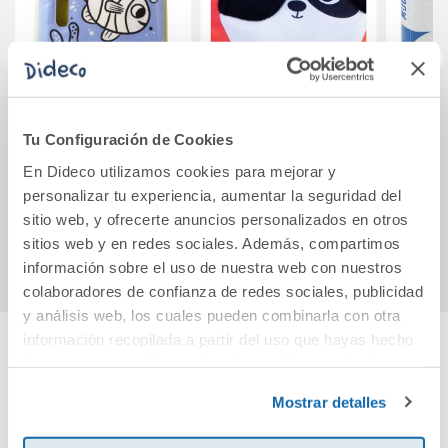
Acuacadabra. Pez
Mi cucú-tras de los
M
animales
Tu Configuración de Cookies
En Dideco utilizamos cookies para mejorar y
7,95€
19,50€
personalizar tu experiencia, aumentar la seguridad del
sitio web, y ofrecerte anuncios personalizados en otros
Comprar
Comprar
sitios web y en redes sociales. Además, compartimos
información sobre el uso de nuestra web con nuestros
colaboradores de confianza de redes sociales, publicidad
y análisis web, los cuales pueden combinarla con otra
información recopilada a partir del uso que hayas hecho
de sus servicios. Para más información consulta la
Cuéntanos tu opinión
Política de Cookies
y la
Política de Privacidad
.
Mostrar detalles
¡Sé el primero en valorar este producto!