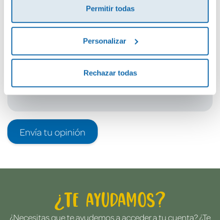
Permitir todas
Debes iniciar sesión para poder valorarlo
Personalizar
Rechazar todas
Envía tu opinión
¿Te ayudamos?
¿Necesitas que te ayudemos a acceder a tu cuenta? ¿Te