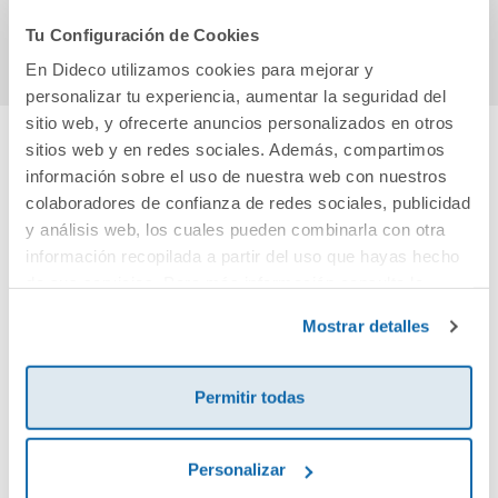
Comprar
Comprar
Tu Configuración de Cookies
En Dideco utilizamos cookies para mejorar y
personalizar tu experiencia, aumentar la seguridad del
sitio web, y ofrecerte anuncios personalizados en otros
sitios web y en redes sociales. Además, compartimos
Cuéntanos tu opinión
información sobre el uso de nuestra web con nuestros
colaboradores de confianza de redes sociales, publicidad
y análisis web, los cuales pueden combinarla con otra
¡Sé el primero en valorar este producto!
información recopilada a partir del uso que hayas hecho
de sus servicios. Para más información consulta la
Política de Cookies
y la
Política de Privacidad
.
Debes iniciar sesión para poder valorarlo
Mostrar detalles
Permitir todas
Personalizar