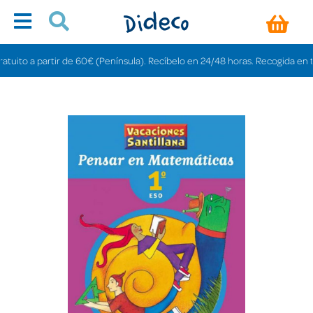
to a partir de 60€ (Península). Recíbelo en 24/48 horas. Recogida en tienda