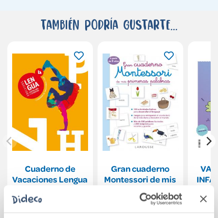
También podría gustarte...
Cuaderno de
Gran cuaderno
VAC
Vacaciones Lengua
Montessori de mis
INFA
Castellana y
primeras palabras
Literatura 4.º ESO
3 años
25,50€
16,95€