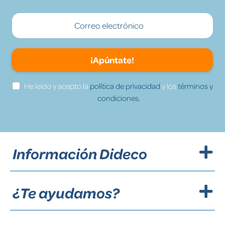
¡Apúntate!
He leído y acepto la
política de privacidad
y los
términos y
condiciones.
Información Dideco
¿Te ayudamos?