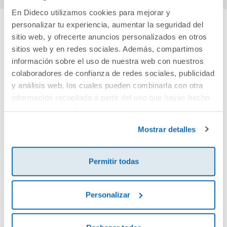
En Dideco utilizamos cookies para mejorar y
personalizar tu experiencia, aumentar la seguridad del
sitio web, y ofrecerte anuncios personalizados en otros
Cuéntanos tu opinión
sitios web y en redes sociales. Además, compartimos
información sobre el uso de nuestra web con nuestros
¡Sé el primero en valorar este producto!
colaboradores de confianza de redes sociales, publicidad
y análisis web, los cuales pueden combinarla con otra
información recopilada a partir del uso que hayas hecho
Debes iniciar sesión para poder valorarlo
de sus servicios. Para más información consulta la
Política de Cookies
y la
Política de Privacidad
.
Mostrar detalles
Permitir todas
Personalizar
Envía tu opinión