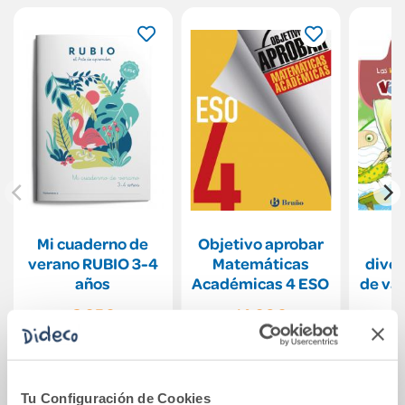
Mi cuaderno de
Objetivo aprobar
L
verano RUBIO 3-4
Matemáticas
diver
años
Académicas 4 ESO
de va
6,95€
14,90€
Comprar
Comprar
Tu Configuración de Cookies