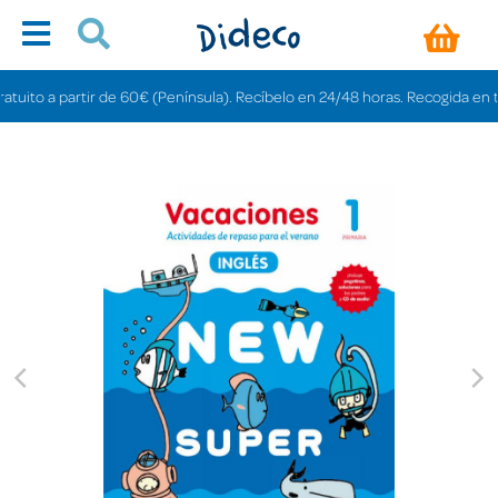
uito a partir de 60€ (Península). Recíbelo en 24/48 horas. Recogida en tiend