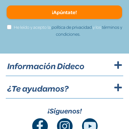
¡Apúntate!
He leído y acepto la
política de privacidad
y los
términos y
condiciones.
Información Dideco
¿Te ayudamos?
¡Síguenos!