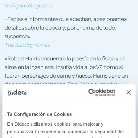
Le Figaro Magazine
«Espías e informantes que acechan, apasionantes
detalles sobre la época y, por encima de todo,
suspense».
The Sunday Times
«Robert Harris encuentra la poesía en la física y el
alma en la ingeniería. Insufla vida a los V2 como si
fueran personajes de carne y hueso. Harris tiene un
don para contar historias. Es el único autor vivo
cuyos libros puedo devorar de una sentada».
Daily Telegraph
«Una novela que combina fascinantes detalles
Tu Configuración de Cookies
técnicos con un drama de guerra que muestra la
En Dideco utilizamos cookies para mejorar y
ambigüedad humana a ambos lados del campo de
personalizar tu experiencia, aumentar la seguridad del