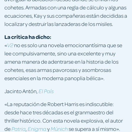
cohetes. Armadas con una regla de cálculo y algunas
ecuaciones, Kay y sus compañeras están decididas a
localizar y destruir las lanzaderas de los misiles.
La crítica ha dicho:
«
no es solo una novela emocionantísima que se
V2
lee compulsivamente, sino una excelente y muy
amena manera de adentrarse en la historia de los
cohetes, esas armas pavorosas y asombrosas
esenciales en la moderna panoplia bélica».
Jacinto Antón,
El País
«La reputación de Robert Harris es indiscutible:
desde hace tres décadas es el granmaestro del
thriller histórico. Con esta novela explosiva, el autor
de
,
y
se supera a sí mismo».
Patria
Enigma
Múnich