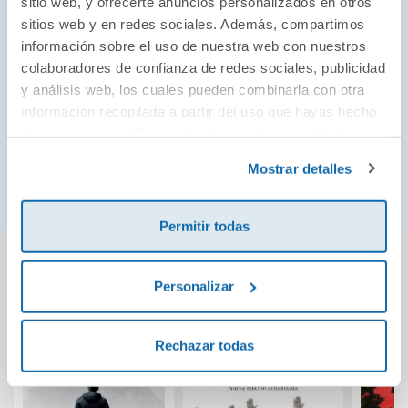
sitio web, y ofrecerte anuncios personalizados en otros
batalla».
sitios web y en redes sociales. Además, compartimos
Booklist
información sobre el uso de nuestra web con nuestros
colaboradores de confianza de redes sociales, publicidad
«Absorbente... Harris recrea el pasado con
y análisis web, los cuales pueden combinarla con otra
personajes llenos de vida y una trama inteligente. Los
información recopilada a partir del uso que hayas hecho
aficionados a la ficción histórica de calidad se verán
de sus servicios. Para más información consulta la
recompensados».
Política de Cookies
y la
Política de Privacidad
.
Mostrar detalles
Publishers Weekly
Permitir todas
También podría gustarte...
Personalizar
Rechazar todas