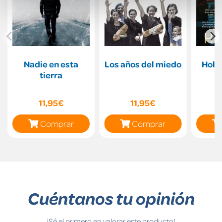
Nadie en esta
Los años del miedo
Holly
tierra
e
11,95€
11,95€
Comprar
Comprar
Cuéntanos tu opinión
¡Sé el primero en valorar este producto!