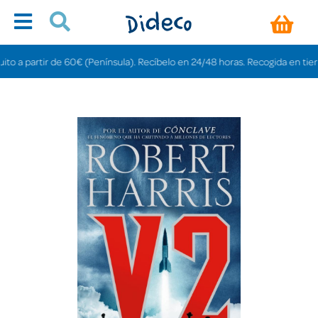
a partir de 60€ (Península). Recíbelo en 24/48 horas. Recogida en tiendas gr