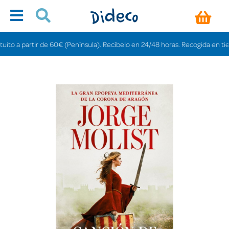
 a partir de 60€ (Península). Recíbelo en 24/48 horas. Recogida en tiendas 