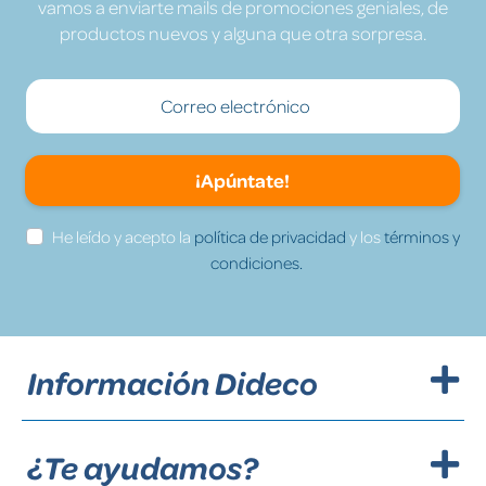
vamos a enviarte mails de promociones geniales, de
productos nuevos y alguna que otra sorpresa.
¡Apúntate!
He leído y acepto la
política de privacidad
y los
términos y
condiciones.
Información Dideco
¿Te ayudamos?