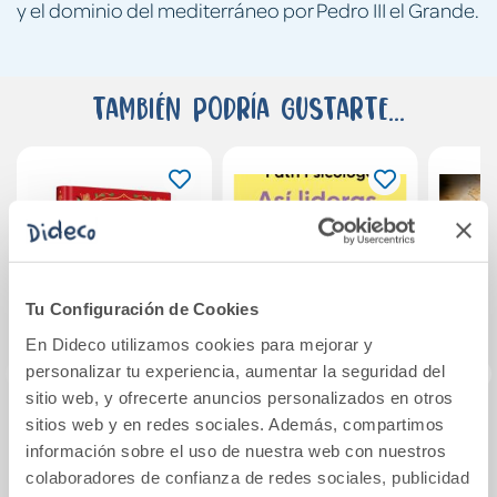
y el dominio del mediterráneo por Pedro III el Grande.
También podría gustarte...
Tu Configuración de Cookies
En Dideco utilizamos cookies para mejorar y
personalizar tu experiencia, aumentar la seguridad del
sitio web, y ofrecerte anuncios personalizados en otros
sitios web y en redes sociales. Además, compartimos
Siddhartha
Así lideras, así
V
información sobre el uso de nuestra web con nuestros
(edición especial
compites
colaboradores de confianza de redes sociales, publicidad
en tapa dura)