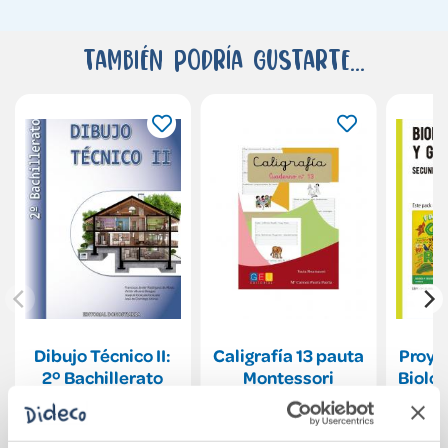
También podría gustarte...
Dibujo Técnico II:
Caligrafía 13 pauta
Proye
2º Bachillerato
Montessori
Biolog
1 Secu
del
41,36€
8,39€