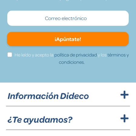
¡Apúntate!
He leído y acepto la
política de privacidad
y los
términos y
condiciones.
Información Dideco
¿Te ayudamos?