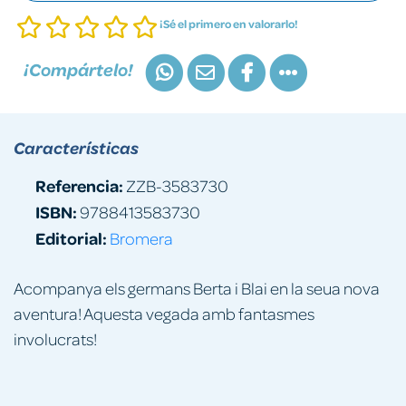
¡Sé el primero en valorarlo!
¡Compártelo!
Características
Referencia:
ZZB-3583730
ISBN:
9788413583730
Editorial:
Bromera
Acompanya els germans Berta i Blai en la seua nova
aventura! Aquesta vegada amb fantasmes
involucrats!