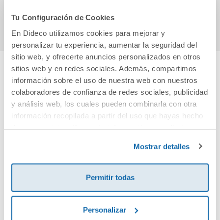
Comprar
Comprar
Tu Configuración de Cookies
En Dideco utilizamos cookies para mejorar y
personalizar tu experiencia, aumentar la seguridad del
sitio web, y ofrecerte anuncios personalizados en otros
sitios web y en redes sociales. Además, compartimos
información sobre el uso de nuestra web con nuestros
Cuéntanos tu opinión
colaboradores de confianza de redes sociales, publicidad
y análisis web, los cuales pueden combinarla con otra
¡Sé el primero en valorar este producto!
información recopilada a partir del uso que hayas hecho
de sus servicios. Para más información consulta la
Política de Cookies
y la
Política de Privacidad
.
Mostrar detalles
Debes iniciar sesión para poder valorarlo
Permitir todas
Personalizar