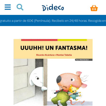
uito a partir de 60€ (Península). Recíbelo en 24/48 horas. Recogida en tiend