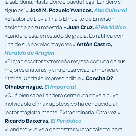
la sabiduría. Hasta dónde puede llegar Landero si
José M. Pozuelo Yvancos,
sigue así.»
Abc Cultural
«El autor de Lluvia fina o El huerto de Emerson
Juan Cruz,
asciende en su maestría.»
El Periódico
«Landero está en estado de gracia. Lo ratifica con
Antón Castro,
una de sus novelas mayores.»
Heraldo de Aragón
«El gran escritor extremeño regresa con una de sus
mejores criaturas, y una prosa vivaz, armónica y
Concha D?
rítmica. Un título imprescindible.»
Olhaberriague,
El Imparcial
«Qué bien sabe Landero cerrar una novela cuyo
inolvidable clímax apoteósico ha conducido al
lector magistralmente. Extraordinaria. Otra vez.»
Ricardo Baixeras,
El Periódico
«Landero vuelve a demostrar su gran talento para