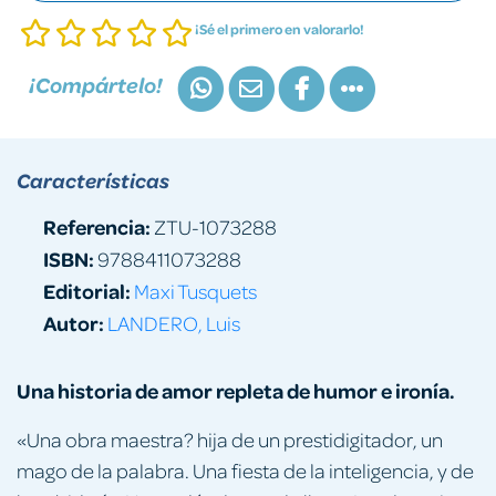
¡Sé el primero en valorarlo!
¡Compártelo!
Características
Referencia:
ZTU-1073288
ISBN:
9788411073288
Editorial:
Maxi Tusquets
Autor:
LANDERO, Luis
Una historia de amor repleta de humor e ironía.
«Una obra maestra? hija de un prestidigitador, un
mago de la palabra. Una fiesta de la inteligencia, y de