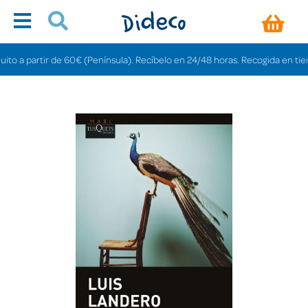
a partir de 60€ (Península). Recíbelo en 24/48 horas. Recogida en tiendas g