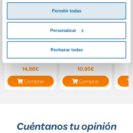
Permitir todas
Personalizar
Intermezzo
Objetivo:
5 co
Rechazar todas
(edición en
Democracia
po
español) (edición
in
limitada · Navidad
14,96€
10,95€
Grandes Éxitos)
Comprar
Comprar
Cuéntanos tu opinión