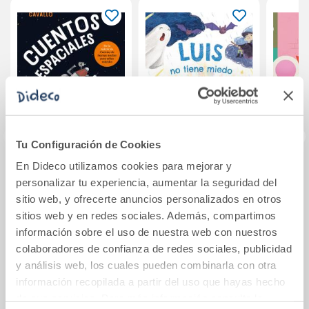
Tu Configuración de Cookies
En Dideco utilizamos cookies para mejorar y
Cuentos
Luis no tiene
L
personalizar tu experiencia, aumentar la seguridad del
espaciales para
miedo
p
sitio web, y ofrecerte anuncios personalizados en otros
niños del futuro
sitios web y en redes sociales. Además, compartimos
17,95€
8,95€
información sobre el uso de nuestra web con nuestros
colaboradores de confianza de redes sociales, publicidad
Comprar
Comprar
y análisis web, los cuales pueden combinarla con otra
información recopilada a partir del uso que hayas hecho
de sus servicios. Para más información consulta la