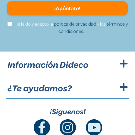
¡Apúntate!
He leído y acepto la
política de privacidad
y los
términos y
condiciones.
Información Dideco
¿Te ayudamos?
¡Síguenos!