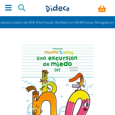
ito a partir de 60€ (Península). Recíbelo en 24/48 horas. Recogida en tienda