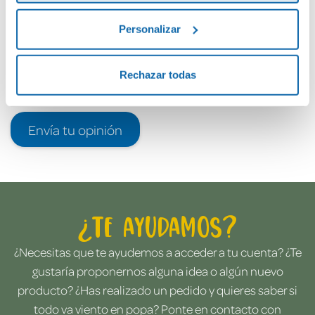
Personalizar
Rechazar todas
Envía tu opinión
¿Te ayudamos?
¿Necesitas que te ayudemos a acceder a tu cuenta? ¿Te
gustaría proponernos alguna idea o algún nuevo
producto? ¿Has realizado un pedido y quieres saber si
todo va viento en popa? Ponte en contacto con