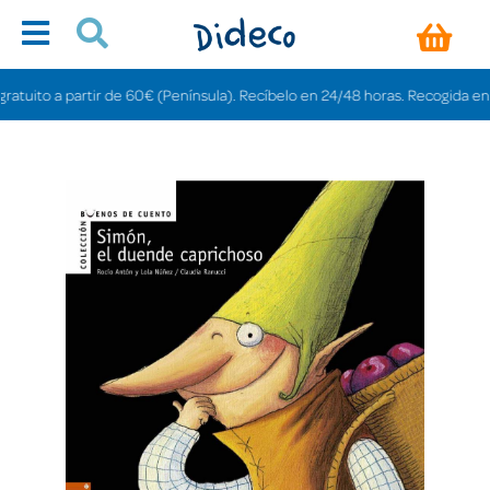
ito a partir de 60€ (Península). Recíbelo en 24/48 horas. Recogida en tiend