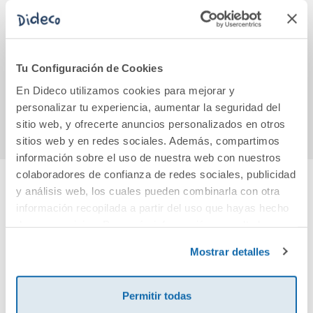
Ramiro, el príncipe
El cole de Nubidú
Pasi
miedoso
Tu Configuración de Cookies
14,10€
7,95€
En Dideco utilizamos cookies para mejorar y
Comprar
Comprar
personalizar tu experiencia, aumentar la seguridad del
sitio web, y ofrecerte anuncios personalizados en otros
sitios web y en redes sociales. Además, compartimos
información sobre el uso de nuestra web con nuestros
colaboradores de confianza de redes sociales, publicidad
y análisis web, los cuales pueden combinarla con otra
Cuéntanos tu opinión
información recopilada a partir del uso que hayas hecho
de sus servicios. Para más información consulta la
Política de Cookies
¡Sé el primero en valorar este producto!
y la
Política de Privacidad
.
Mostrar detalles
Debes iniciar sesión para poder valorarlo
Permitir todas