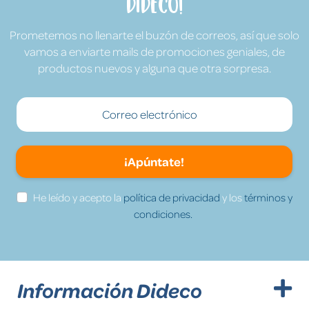
Dideco!
Prometemos no llenarte el buzón de correos, así que solo
vamos a enviarte mails de promociones geniales, de
productos nuevos y alguna que otra sorpresa.
¡Apúntate!
He leído y acepto la
política de privacidad
y los
términos y
condiciones.
Información Dideco