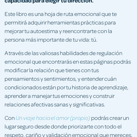
capacidad para elegir tu dirección.
Este libro es una hoja de ruta emocional que te
permitirá adquirir herramientas prácticas para
mejorar tu autoestima y reencontrarte con la
persona más importante de tu vida: tú.
A través de las valiosas habilidades de regulación
emocional que encontrarás en estas páginas podrás
modificar la relación que tienes con tus
pensamientos y sentimientos, y entender cuán
condicionados están por tu historia de aprendizaje,
aprender a manejar tus emociones y construir
relaciones afectivas sanas y significativas.
Con
podrás crear un
Un viaje hacia el amor (propio)
lugar seguro desde donde priorizarte con todo el
respeto, cariño y validación emocional que mereces,