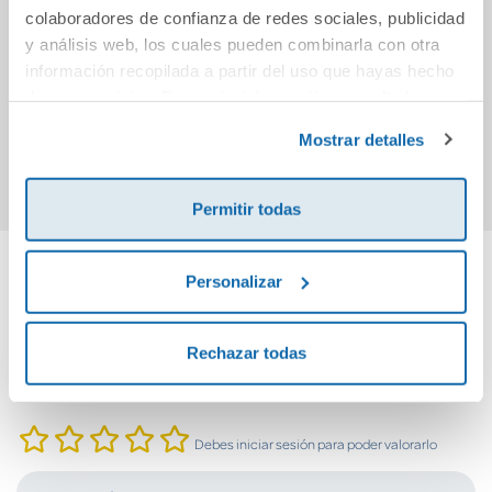
La revolución de la
Belladonna
La ve
colaboradores de confianza de redes sociales, publicidad
glucosa
ca
y análisis web, los cuales pueden combinarla con otra
información recopilada a partir del uso que hayas hecho
de sus servicios. Para más información consulta la
9,95€
11,95€
Política de Cookies
y la
Política de Privacidad
.
Mostrar detalles
Comprar
Comprar
Permitir todas
Personalizar
Cuéntanos tu opinión
Rechazar todas
¡Sé el primero en valorar este producto!
Debes iniciar sesión para poder valorarlo