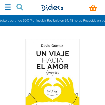
o a partir de 60€ (Península). Recíbelo en 24/48 horas. Recogida en tiendas 