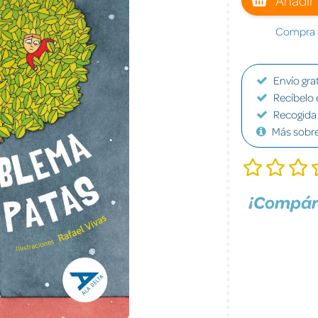
Compra a
Envío grat
Recíbelo 
Recogida 
Más sobr
¡Compár