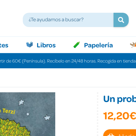
tes
Libros
Papelería
rtir de 60€ (Península). Recíbelo en 24/48 horas. Recogida en tiendas
Un pro
12,20
Añadir 