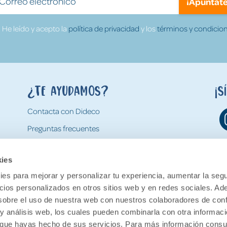
¡Apúntate
He leído y acepto la
política de privacidad
y los
términos y condicion
¿Te ayudamos?
¡S
Contacta con Dideco
Preguntas frecuentes
Formas de pago
kies
Gastos y condiciones de envío
es para mejorar y personalizar tu experiencia, aumentar la segu
Devoluciones
ncios personalizados en otros sitios web y en redes sociales. A
obre el uso de nuestra web con nuestros colaboradores de con
 y análisis web, los cuales pueden combinarla con otra informac
o que hayas hecho de sus servicios. Para más información consul