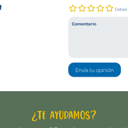
n
Debes i
Envía tu opinión
¿Te ayudamos?