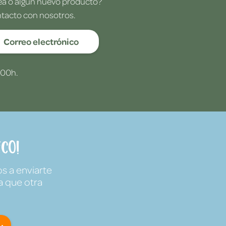
dea o algún nuevo producto?
ntacto con nosotros.
Correo electrónico
:00h.
co!
s a enviarte
a que otra