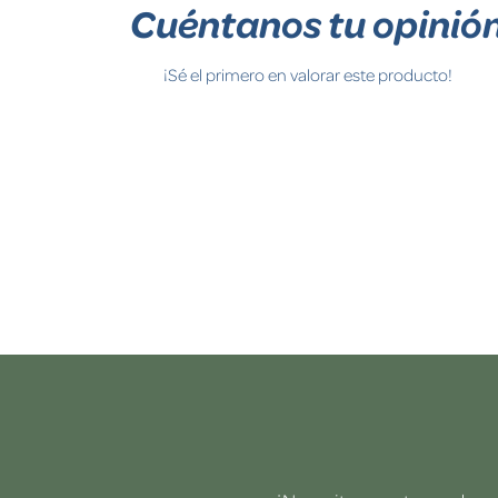
Cuéntanos tu opinió
¡Sé el primero en valorar este producto!