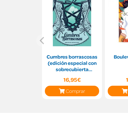
Cumbres borrascosas
Boulev
(edición especial con
sobrecubierta
troquelada) (La
16,95€
bibliote
Comprar