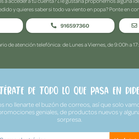
 a acceder a tu cuenta? ¿Te gustaría proponernos alguna i
edido y quieres saber si todo va viento en popa? Ponte en co
916597360
rio de atención telefónica: de Lunes a Viernes, de 9:00h a 17
ntérate de todo lo que pasa en Dide
no llenarte el buzón de correos, así que solo vamo
promociones geniales, de productos nuevos y algun
sorpresa.