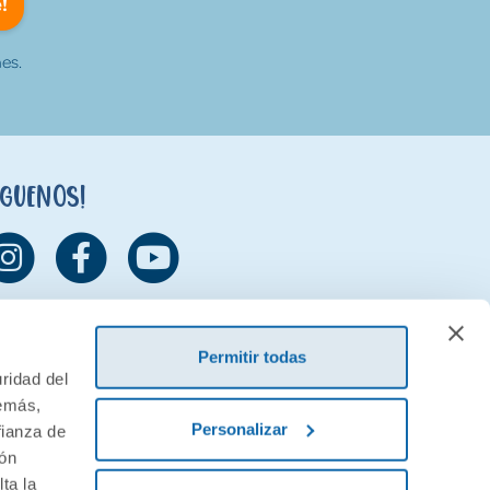
!
es.
íguenos!
Permitir todas
ridad del
demás,
Personalizar
fianza de
ión
ta la