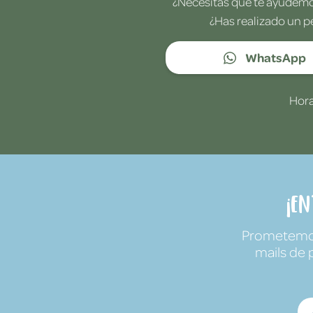
¿Necesitas que te ayudemos
¿Has realizado un p
WhatsApp
Hora
¡E
Prometemos 
mails de 