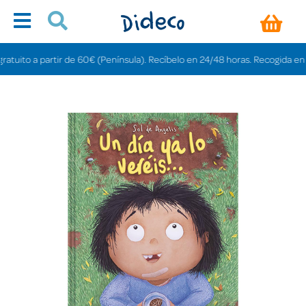
ito a partir de 60€ (Península). Recíbelo en 24/48 horas. Recogida en tiend