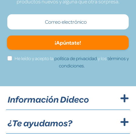
productos nuevos y alguna que otra sorpresa.
¡Apúntate!
He leído y acepto la
política de privacidad
y los
términos y
condiciones.
Información Dideco
¿Te ayudamos?