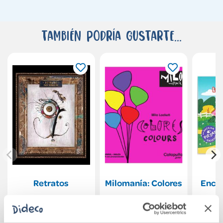
También podría gustarte...
Retratos
Milomanía: Colores
Encaj
L
30,00€
8,90€