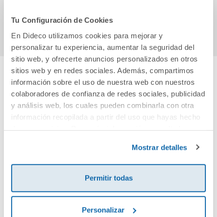
Comprar
Comprar
Tu Configuración de Cookies
En Dideco utilizamos cookies para mejorar y
personalizar tu experiencia, aumentar la seguridad del
sitio web, y ofrecerte anuncios personalizados en otros
sitios web y en redes sociales. Además, compartimos
información sobre el uso de nuestra web con nuestros
Cuéntanos tu opinión
colaboradores de confianza de redes sociales, publicidad
y análisis web, los cuales pueden combinarla con otra
¡Sé el primero en valorar este producto!
información recopilada a partir del uso que hayas hecho
de sus servicios. Para más información consulta la
Política de Cookies
y la
Política de Privacidad
.
Mostrar detalles
Debes iniciar sesión para poder valorarlo
Permitir todas
Personalizar