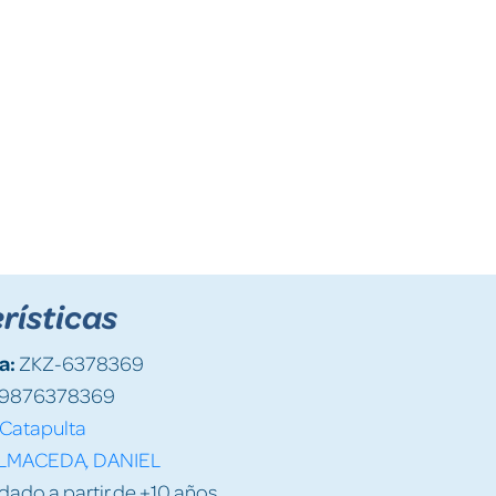
rísticas
a:
ZKZ-6378369
9876378369
Catapulta
LMACEDA, DANIEL
do a partir de +10 años