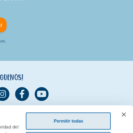
!
es.
íguenos!
Permitir todas
ridad del