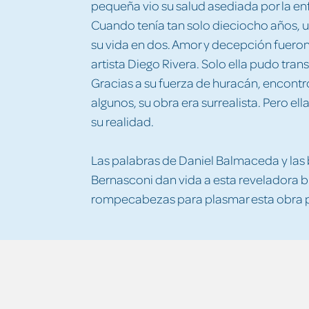
pequeña vio su salud asediada por la 
Cuando tenía tan solo dieciocho años, u
su vida en dos. Amor y decepción fueron
artista Diego Rivera. Solo ella pudo tran
Gracias a su fuerza de huracán, encontró 
algunos, su obra era surrealista. Pero e
su realidad.
Las palabras de Daniel Balmaceda y las 
Bernasconi dan vida a esta reveladora 
rompecabezas para plasmar esta obra 