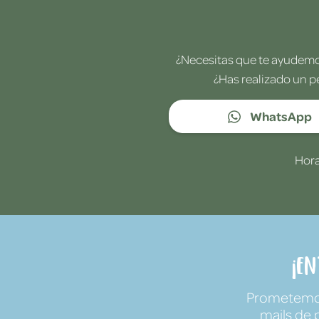
¿Necesitas que te ayudemos
¿Has realizado un p
WhatsApp
Hora
¡E
Prometemos 
mails de 