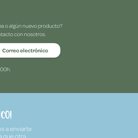
dea o algún nuevo producto?
ntacto con nosotros.
Correo electrónico
:00h.
co!
s a enviarte
a que otra