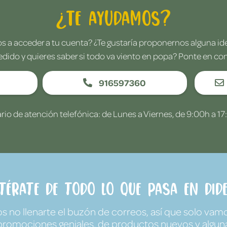
¿Te ayudamos?
 a acceder a tu cuenta? ¿Te gustaría proponernos alguna i
edido y quieres saber si todo va viento en popa? Ponte en co
916597360
rio de atención telefónica: de Lunes a Viernes, de 9:00h a 17
ntérate de todo lo que pasa en Dide
no llenarte el buzón de correos, así que solo vamo
promociones geniales, de productos nuevos y algun