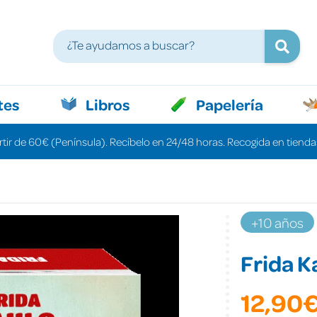
tes
Libros
Papelería
rtir de 60€ (Península). Recíbelo en 24/48 horas. Recogida en tiendas
+10 años
Frida K
12,90