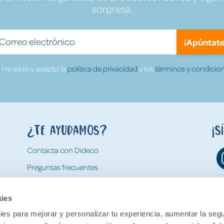
sorpresa.
¡Apúntate
He leído y acepto la
política de privacidad
y los
términos y condicion
¿Te ayudamos?
¡S
Contacta con Dideco
Preguntas frecuentes
Formas de pago
kies
Gastos y condiciones de envío
es para mejorar y personalizar tu experiencia, aumentar la segu
Devoluciones