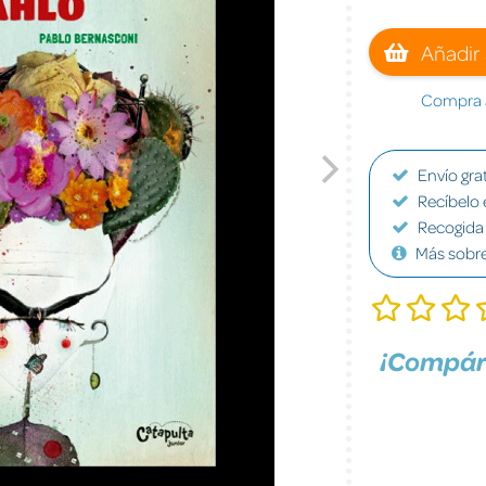
Añadir 
Compra a
Envío grat
Recíbelo 
Recogida 
Más sobr
¡Compár