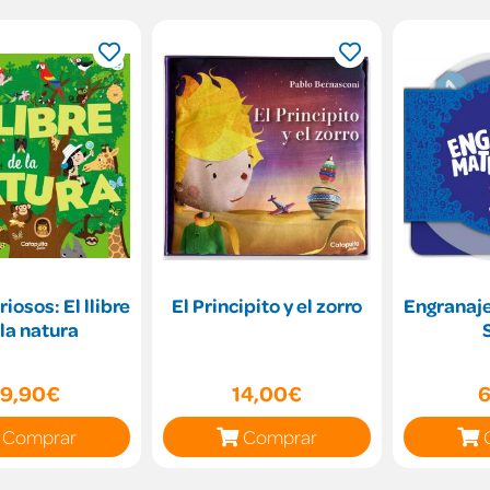
riosos: El llibre
El Principito y el zorro
Engranaj
la natura
19,90€
14,00€
6
Comprar
Comprar