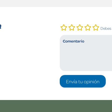
n
Debes i
Envía tu opinión