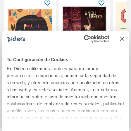
Tu Configuración de Cookies
En Dideco utilizamos cookies para mejorar y
Por el camino
El pueblo
El lib
personalizar tu experiencia, aumentar la seguridad del
durmiente
sitio web, y ofrecerte anuncios personalizados en otros
sitios web y en redes sociales. Además, compartimos
12,00€
27,85€
información sobre el uso de nuestra web con nuestros
colaboradores de confianza de redes sociales, publicidad
Comprar
Comprar
y análisis web, los cuales pueden combinarla con otra
información recopilada a partir del uso que hayas hecho
de sus servicios. Para más información consulta la