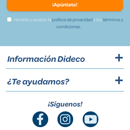
¡Apúntate!
He leído y acepto la
política de privacidad
y los
términos y
condiciones.
Información Dideco
¿Te ayudamos?
¡Síguenos!