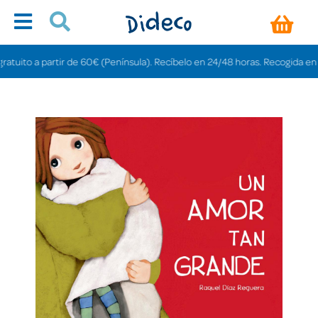
ito a partir de 60€ (Península). Recíbelo en 24/48 horas. Recogida en tiend