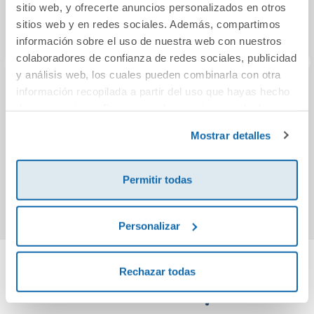
sitio web, y ofrecerte anuncios personalizados en otros
sitios web y en redes sociales. Además, compartimos
información sobre el uso de nuestra web con nuestros
colaboradores de confianza de redes sociales, publicidad
y análisis web, los cuales pueden combinarla con otra
información recopilada a partir del uso que hayas hecho
CFGB Lengua Cast
SOLUTIONS
Proye
de sus servicios. Para más información consulta la
y Literatura I
ADVANCED.Stude
ce
Política de Cookies
y la
Política de Privacidad
.
nt
cu
Mostrar detalles
Esen
25,95€
35,55€
37,42€
Castel
Permitir todas
Comprar
Comprar
Personalizar
Rechazar todas
Cuéntanos tu opinión