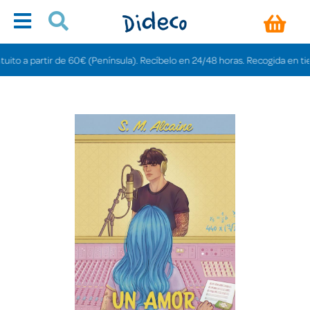
 a partir de 60€ (Península). Recíbelo en 24/48 horas. Recogida en tiendas 