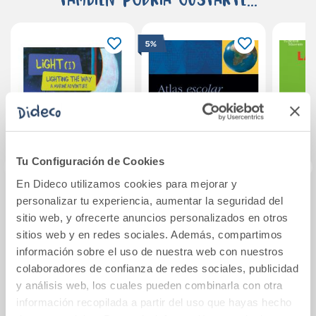
5%
Tu Configuración de Cookies
En Dideco utilizamos cookies para mejorar y
personalizar tu experiencia, aumentar la seguridad del
Lighting the Way -
ATLAS ESCOLAR
De
sitio web, y ofrecerte anuncios personalizados en otros
A Marine
Ant
sitios web y en redes sociales. Además, compartimos
Adventure
información sobre el uso de nuestra web con nuestros
8,95€
34,15€
35,95€
colaboradores de confianza de redes sociales, publicidad
y análisis web, los cuales pueden combinarla con otra
Comprar
Comprar
información recopilada a partir del uso que hayas hecho