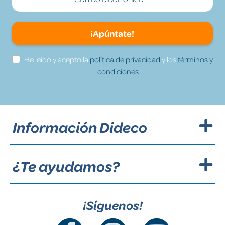
¡Apúntate!
He leído y acepto la
política de privacidad
y los
términos y
condiciones.
Información Dideco
¿Te ayudamos?
¡Síguenos!