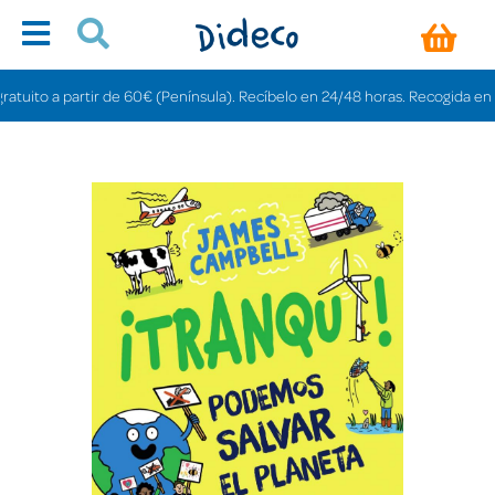
ito a partir de 60€ (Península). Recíbelo en 24/48 horas. Recogida en tiend