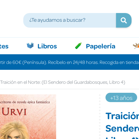
tes
Libros
Papelería
rtir de 60€ (Península). Recíbelo en 24/48 horas. Recogida en tiendas
Traición en el Norte: (El Sendero del Guardabosques, Libro 4)
+13 años
Traición
Sender