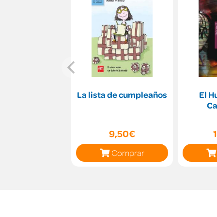
La lista de cumpleaños
El H
Ca
9,50€
Comprar