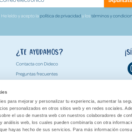
He leído y acepto la
política de privacidad
y los
términos y condicion
¿Te ayudamos?
¡S
Contacta con Dideco
Preguntas frecuentes
Formas de pago
kies
Gastos y condiciones de envío
es para mejorar y personalizar tu experiencia, aumentar la segu
Devoluciones
ncios personalizados en otros sitios web y en redes sociales. A
obre el uso de nuestra web con nuestros colaboradores de con
 y análisis web, los cuales pueden combinarla con otra informac
o que hayas hecho de sus servicios. Para más información consul