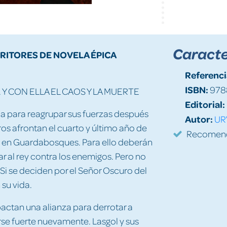
Caracte
CRITORES DE NOVELA ÉPICA
Referenci
ISBN:
978
 Y CON ELLA EL CAOS Y LA MUERTE
Editorial:
ia para reagrupar sus fuerzas después
Autor:
UR
os afrontan el cuarto y último año de
Recomenda
rán en Guardabosques. Para ello deberán
ar al rey contra los enemigos. Pero no
Si se deciden por el Señor Oscuro del
su vida.
 pactan una alianza para derrotar a
se fuerte nuevamente. Lasgol y sus