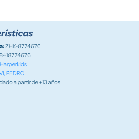
rísticas
a:
ZHK-8774676
8418774676
Harperkids
VI, PEDRO
do a partir de +13 años