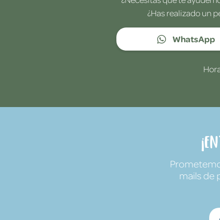
¿Has realizado un p
WhatsApp
Hora
¡E
Prometemos 
mails de 