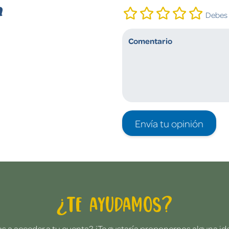
n
Debes i
Envía tu opinión
¿Te ayudamos?
 a acceder a tu cuenta? ¿Te gustaría proponernos alguna i