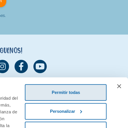
es.
íguenos!
Permitir todas
ridad del
demás,
Personalizar
fianza de
ión
ta la