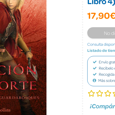
Libro 4
17,90
No d
Consulta disponi
Listado de tie
Envío grat
Recíbelo 
Recogida 
Más sobr
¡Compár