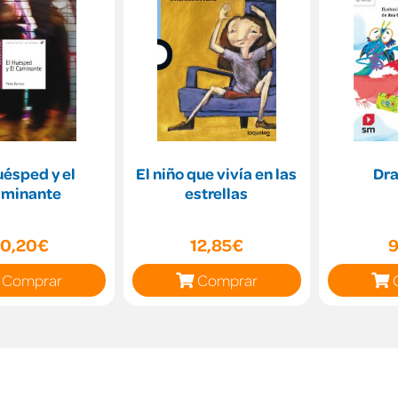
uésped y el
El niño que vivía en las
Dra
minante
estrellas
10,20€
12,85€
9
Comprar
Comprar