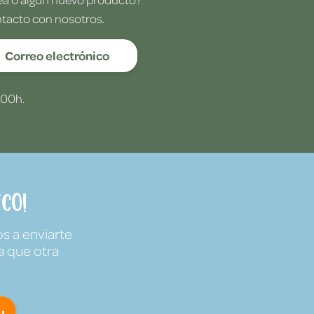
ntacto con nosotros.
Correo electrónico
:00h.
co!
s a enviarte
a que otra
!