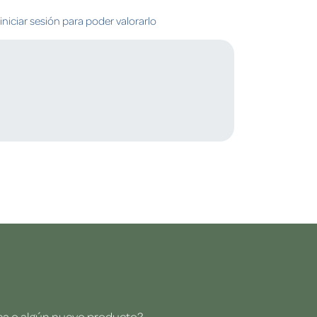
niciar sesión para poder valorarlo
dea o algún nuevo producto?