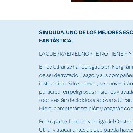
SIN DUDA, UNO DE LOS MEJORES ES
FANTÁSTICA.
LA GUERRA EN EL NORTE NO TIENE FIN.
El rey Uthar se ha replegado en Norghan
de ser derrotado. Lasgol y sus compañer
instrucción. Si lo superan, se converti
participar en peligrosas misiones y ayud
todos están decididos a apoyar a Uthar. 
Hielo, cometerán traición y pagarán con 
Por su parte, Darthor y la Liga del Oeste
Uthar y atacar antes de que pueda hacer