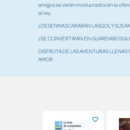
amigos se verán involucrados en la ofens
al rey.
¿DESENMASCARARÁN LASGOL Y SUS A
¿SE CONVERTIRÁN EN GUARDABOSQU
DISFRUTA DE LAS AVENTURAS LLENAS 
AMOR