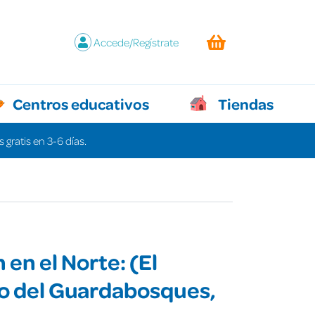
Accede/Regístrate
Centros educativos
Tiendas
 gratis en 3-6 días.
 en el Norte: (El
o del Guardabosques,