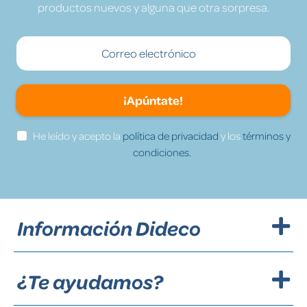
productos nuevos y alguna que otra sorpresa.
¡Apúntate!
He leído y acepto la
política de privacidad
y los
términos y
condiciones.
Información Dideco
¿Te ayudamos?