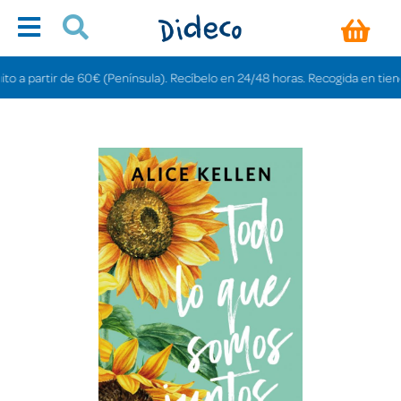
 partir de 60€ (Península). Recíbelo en 24/48 horas. Recogida en tiendas gr