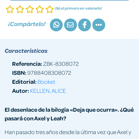
¡Sé el primero en valorarlo!
¡Compártelo!
Características
Referencia:
ZBK-8308072
ISBN:
9788408308072
Editorial:
Booket
Autor:
KELLEN, ALICE
El desenlace de la bilogía «Deja que ocurra». ¿Qué
pasará con Axel y Leah?
Han pasado tres años desde la última vez que Axel y