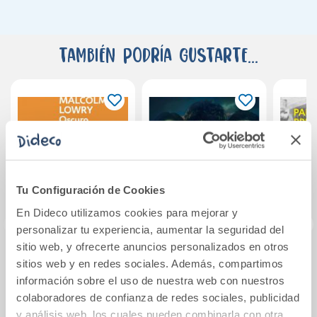
También podría gustarte...
Tu Configuración de Cookies
En Dideco utilizamos cookies para mejorar y
personalizar tu experiencia, aumentar la seguridad del
sitio web, y ofrecerte anuncios personalizados en otros
Oscuro como la
El Instituto
La G
sitios web y en redes sociales. Además, compartimos
tumba en la que
(edición serie)
Españ
información sobre el uso de nuestra web con nuestros
yace mi amigo
ac
colaboradores de confianza de redes sociales, publicidad
y análisis web, los cuales pueden combinarla con otra