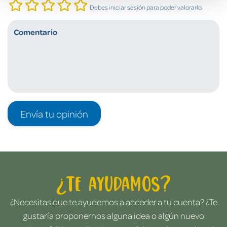
Debes iniciar sesión para poder valorarlo
Envía tu opinión
¿Te ayudamos?
¿Necesitas que te ayudemos a acceder a tu cuenta? ¿Te
gustaría proponernos alguna idea o algún nuevo