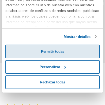
información sobre el uso de nuestra web con nuestros
colaboradores de confianza de redes sociales, publicidad
Canción de
Voy al cole. Libro
Mi g
y análisis web, los cuales pueden combinarla con otra
Navidad
con mecanismos
enc
información recopilada a partir del uso que hayas hecho
de sus servicios. Para más información consulta la
Política de Cookies
y la
Política de Privacidad
.
18,90€
8,95€
Mostrar detalles
Comprar
Comprar
Permitir todas
Personalizar
Cuéntanos tu opinión
Rechazar todas
¡Sé el primero en valorar este producto!