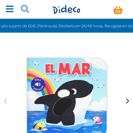
 a partir de 60€ (Península). Recíbelo en 24/48 horas. Recogida en tiendas 