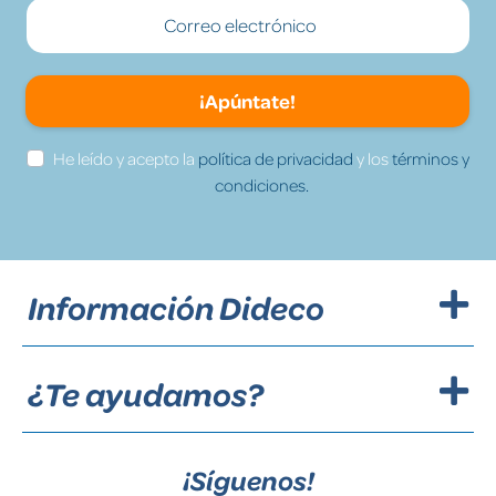
¡Apúntate!
He leído y acepto la
política de privacidad
y los
términos y
condiciones.
Información Dideco
¿Te ayudamos?
¡Síguenos!