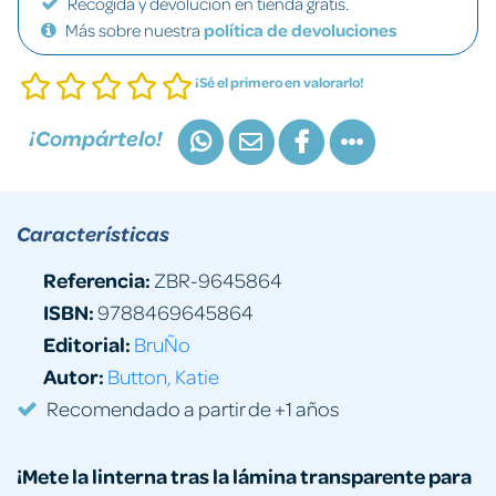
Recogida y devolución en tienda gratis.
Más sobre nuestra
política de devoluciones
¡Sé el primero en valorarlo!
¡Compártelo!
Características
Referencia:
ZBR-9645864
ISBN:
9788469645864
Editorial:
BruÑo
Autor:
Button, Katie
Recomendado a partir de +1 años
¡Mete la linterna tras la lámina transparente para