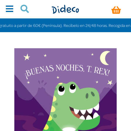
ito a partir de 60€ (Península). Recíbelo en 24/48 horas. Recogida en tiend