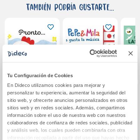
También podría gustarte...
Tu Configuración de Cookies
En Dideco utilizamos cookies para mejorar y
personalizar tu experiencia, aumentar la seguridad del
Pronto
A Pepe y Mila les
Las 
sitio web, y ofrecerte anuncios personalizados en otros
gusta la música
sitios web y en redes sociales. Además, compartimos
información sobre el uso de nuestra web con nuestros
colaboradores de confianza de redes sociales, publicidad
10,95€
13,95€
y análisis web, los cuales pueden combinarla con otra
Comprar
Comprar
información recopilada a partir del uso que hayas hecho