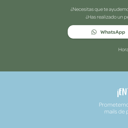
¿Necesitas que te ayudemos
¿Has realizado un p
WhatsApp
Hora
¡E
Prometemos 
mails de 