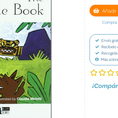
Añadir 
Compra a
Envío grat
Recíbelo 
Recogida 
Más sobr
¡Compár