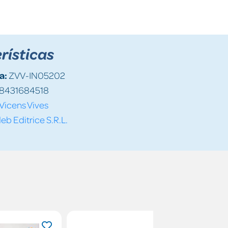
rísticas
a:
ZVV-IN05202
8431684518
Vicens Vives
eb Editrice S.R.L.