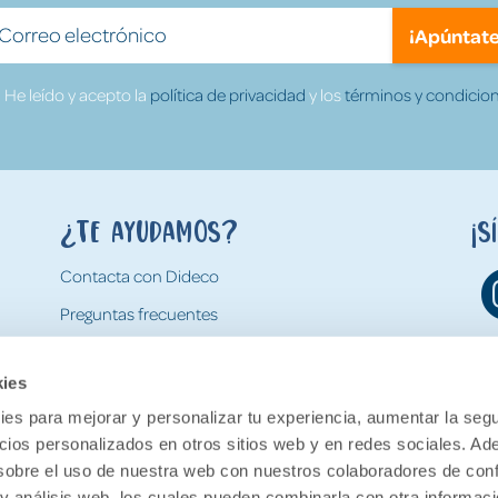
¡Apúntate
He leído y acepto la
política de privacidad
y los
términos y condicion
¿Te ayudamos?
¡S
Contacta con Dideco
Preguntas frecuentes
Formas de pago
kies
Gastos y condiciones de envío
es para mejorar y personalizar tu experiencia, aumentar la segu
Devoluciones
ncios personalizados en otros sitios web y en redes sociales. A
obre el uso de nuestra web con nuestros colaboradores de con
 y análisis web, los cuales pueden combinarla con otra informac