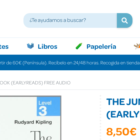
tes
Libros
Papelería
rtir de 60€ (Península). Recíbelo en 24/48 horas. Recogida en tiendas
OOK (EARLYREADS) FREE AUDIO
THE J
(EARLY
8,50€