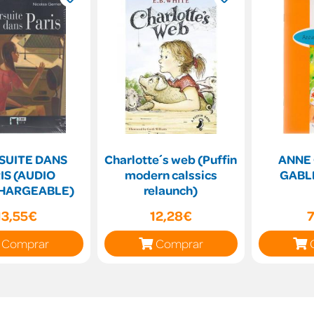
SUITE DANS
Charlotte´s web (Puffin
ANNE
IS (AUDIO
modern calssics
GABLE
HARGEABLE)
relaunch)
13,55€
12,28€
Comprar
Comprar