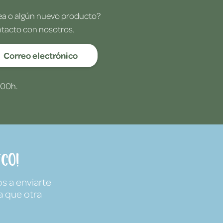
dea o algún nuevo producto?
ntacto con nosotros.
Correo electrónico
:00h.
co!
s a enviarte
a que otra