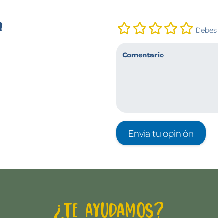
n
Debes i
Envía tu opinión
¿Te ayudamos?