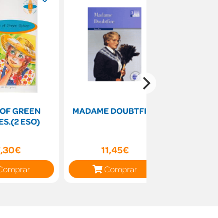
 OF GREEN
MADAME DOUBTFIRE
The Boxe
S.(2 ESO)
Activity
7,30€
11,45€
11
Comprar
Comprar
C