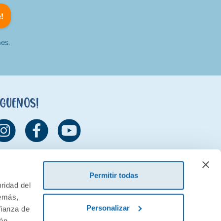
!
es.
íguenos!
Permitir todas
ridad del
demás,
Personalizar
fianza de
ión