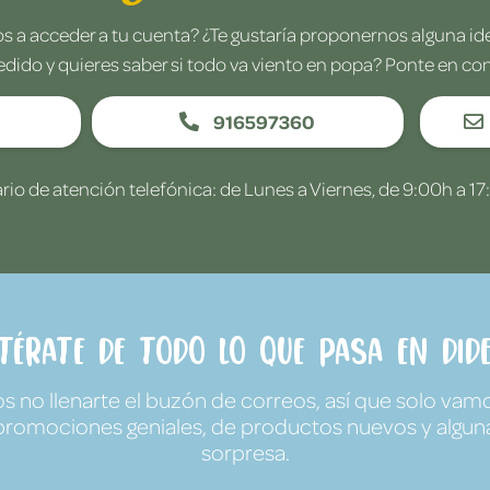
 a acceder a tu cuenta? ¿Te gustaría proponernos alguna i
edido y quieres saber si todo va viento en popa? Ponte en co
916597360
rio de atención telefónica: de Lunes a Viernes, de 9:00h a 17
ntérate de todo lo que pasa en Dide
no llenarte el buzón de correos, así que solo vamo
promociones geniales, de productos nuevos y algun
sorpresa.