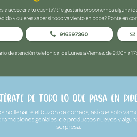
 a acceder a tu cuenta? ¿Te gustaría proponernos alguna i
edido y quieres saber si todo va viento en popa? Ponte en co
916597360
rio de atención telefónica: de Lunes a Viernes, de 9:00h a 17
ntérate de todo lo que pasa en Dide
no llenarte el buzón de correos, así que solo vamo
promociones geniales, de productos nuevos y algun
sorpresa.