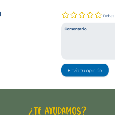
n
Debes i
Envía tu opinión
¿Te ayudamos?