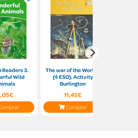
 Readers 3.
The war of the Worlds
The priso
rful Wild
(4 ESO). Activity
(1 BACH
nimals
Burlington
Burl
,05€
11,45€
11
Comprar
Comprar
C