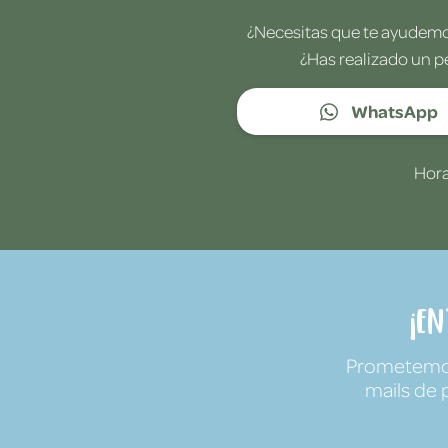
¿Necesitas que te ayudemos
¿Has realizado un p
WhatsApp
Hora
¡E
Prometemos 
mails de 