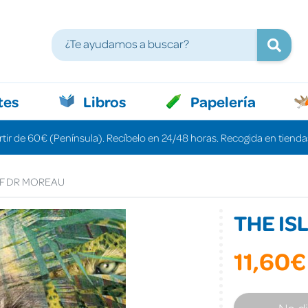
tes
Libros
Papelería
rtir de 60€ (Península). Recíbelo en 24/48 horas. Recogida en tiendas
OF DR MOREAU
THE IS
11,60€
No d