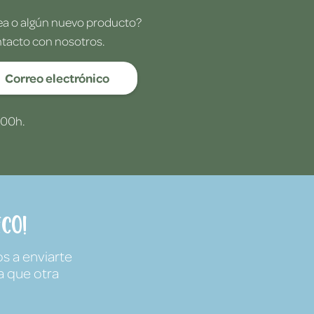
dea o algún nuevo producto?
ntacto con nosotros.
Correo electrónico
:00h.
co!
s a enviarte
a que otra