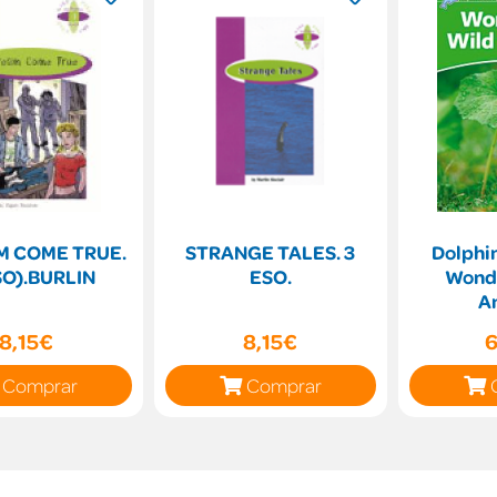
M COME TRUE.
STRANGE TALES. 3
Dolphin
SO).BURLIN
ESO.
Wonde
A
8,15€
8,15€
6
Comprar
Comprar