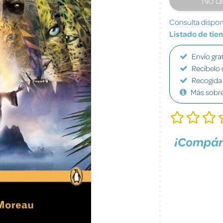
Consulta disponi
Listado de tie
Envío grat
Recíbelo 
Recogida 
Más sobr
¡Compár