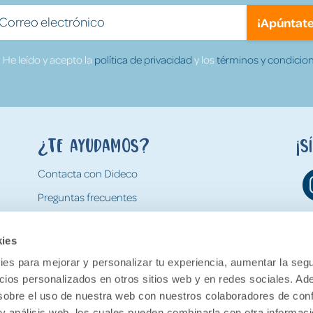
¡Apúntate
He leído y acepto la
política de privacidad
y los
términos y condicion
¿Te ayudamos?
¡S
Contacta con Dideco
Preguntas frecuentes
Formas de pago
kies
Gastos y condiciones de envío
es para mejorar y personalizar tu experiencia, aumentar la segu
Devoluciones
ncios personalizados en otros sitios web y en redes sociales. A
obre el uso de nuestra web con nuestros colaboradores de con
 y análisis web, los cuales pueden combinarla con otra informac