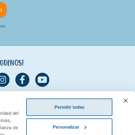
!
es.
íguenos!
Permitir todas
ridad del
demás,
Personalizar
fianza de
ión