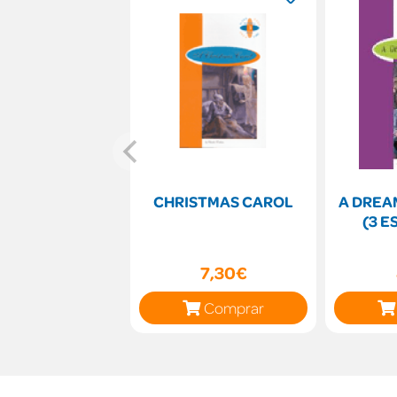
CHRISTMAS CAROL
A DREA
(3 E
7,30€
Comprar