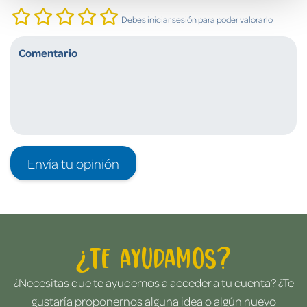
Debes iniciar sesión para poder valorarlo
Envía tu opinión
¿Te ayudamos?
¿Necesitas que te ayudemos a acceder a tu cuenta? ¿Te
gustaría proponernos alguna idea o algún nuevo