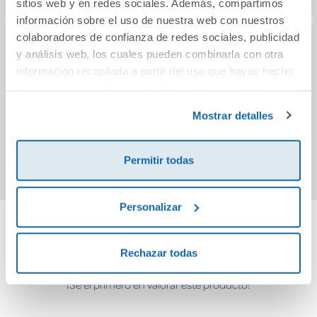
sitios web y en redes sociales. Además, compartimos
información sobre el uso de nuestra web con nuestros
colaboradores de confianza de redes sociales, publicidad
y análisis web, los cuales pueden combinarla con otra
21 lecciones para
La maestra
La 
información recopilada a partir del uso que hayas hecho
el siglo XXI
(Insp
de sus servicios. Para más información consulta la
B
Política de Cookies
y la
Política de Privacidad
.
12,95€
12,95€
Mostrar detalles
Comprar
Comprar
Permitir todas
Personalizar
Cuéntanos tu opinión
Rechazar todas
¡Sé el primero en valorar este producto!