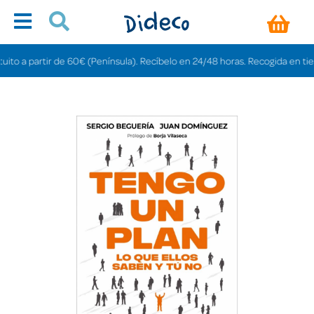
 a partir de 60€ (Península). Recíbelo en 24/48 horas. Recogida en tiendas 