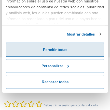
información sobre el uso de nuestra web con nuestros
colaboradores de confianza de redes sociales, publicidad
El joven guerrero
¿Quién coño soy?
Las
y análisis web, los cuales pueden combinarla con otra
información recopilada a partir del uso que hayas hecho
de sus servicios. Para más información consulta la
12,00€
21,95€
Política de Cookies
y la
Política de Privacidad
.
Mostrar detalles
Comprar
Comprar
Permitir todas
Personalizar
Cuéntanos tu opinión
Rechazar todas
¡Sé el primero en valorar este producto!
Debes iniciar sesión para poder valorarlo