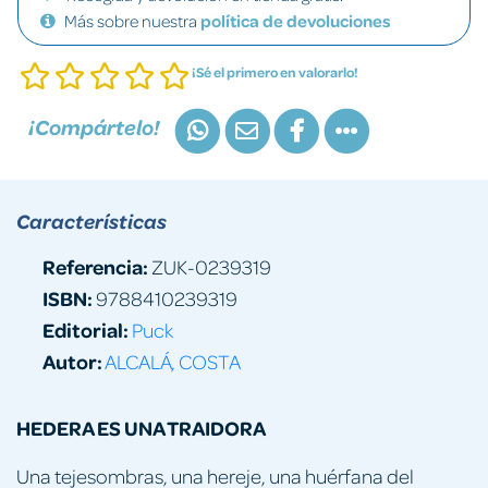
Más sobre nuestra
política de devoluciones
¡Sé el primero en valorarlo!
¡Compártelo!
Características
Referencia:
ZUK-0239319
ISBN:
9788410239319
Editorial:
Puck
Autor:
ALCALÁ, COSTA
HEDERA ES UNA TRAIDORA
Una tejesombras, una hereje, una huérfana del