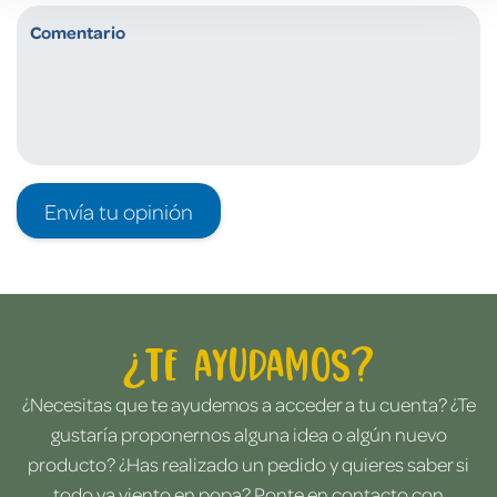
Envía tu opinión
¿Te ayudamos?
¿Necesitas que te ayudemos a acceder a tu cuenta? ¿Te
gustaría proponernos alguna idea o algún nuevo
producto? ¿Has realizado un pedido y quieres saber si
todo va viento en popa? Ponte en contacto con