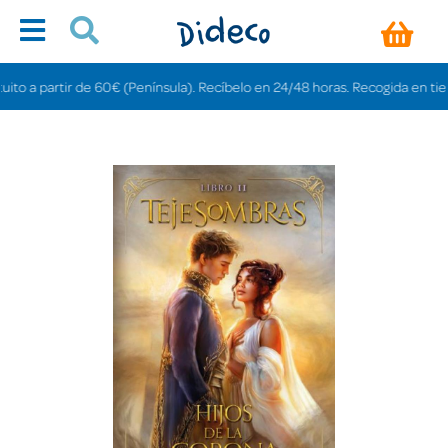
 a partir de 60€ (Península). Recíbelo en 24/48 horas. Recogida en tiendas g