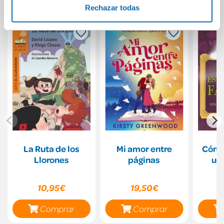
También podría gustarte...
Rechazar todas
La Ruta de los
Mi amor entre
Cómo
Llorones
páginas
un
10,95€
19,50€
Comprar
Comprar