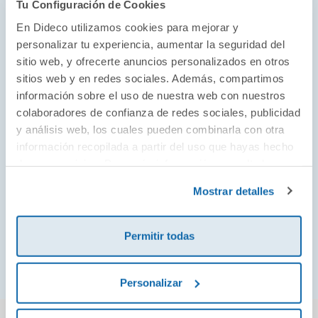
«Honesto, cercano y completamente adictivo, el
Tu Configuración de Cookies
trabajo de Josephson tiene el poder de
En Dideco utilizamos cookies para mejorar y
cambiarte la vida. Si vives con esa ansiedad
personalizar tu experiencia, aumentar la seguridad del
sitio web, y ofrecerte anuncios personalizados en otros
constante de pensar que has hecho algo mal o
sitios web y en redes sociales. Además, compartimos
que alguien no te soporta, este libro será como
información sobre el uso de nuestra web con nuestros
salir a respirar aire fresco. Léelo y libérate».
colaboradores de confianza de redes sociales, publicidad
Katherine Morgan Schafler
, autora de
La guía
y análisis web, los cuales pueden combinarla con otra
de la perfeccionista para perder el control
información recopilada a partir del uso que hayas hecho
de sus servicios. Para más información consulta la
«
¿Te pasa algo conmigo?
parece escrito
Política de Cookies
y la
Política de Privacidad
.
Mostrar detalles
especialmente para mí. Y probablemente para ti
también. Para todas las personas
complacientes, mediadoras?: leed este libro. Mi
Permitir todas
ejemplar ya está subraya
Personalizar