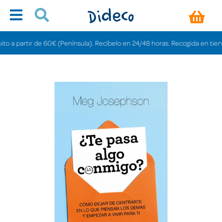
partir de 60€ (Península). Recíbelo en 24/48 horas. Recogida en tiendas gra