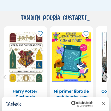
También podría gustarte...
Harry Potter.
Mi primer libro de
Cora
Cartas de
actividades con
conversación
pizarra mágica.
Amarillo
25,00€
15,95€