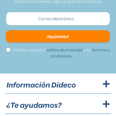
productos nuevos y alguna que otra sorpresa.
¡Apúntate!
He leído y acepto la
política de privacidad
y los
términos y
condiciones.
Información Dideco
¿Te ayudamos?