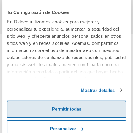
Comprar
Comprar
Tu Configuración de Cookies
En Dideco utilizamos cookies para mejorar y
personalizar tu experiencia, aumentar la seguridad del
sitio web, y ofrecerte anuncios personalizados en otros
sitios web y en redes sociales. Además, compartimos
información sobre el uso de nuestra web con nuestros
Cuéntanos tu opinión
colaboradores de confianza de redes sociales, publicidad
y análisis web, los cuales pueden combinarla con otra
¡Sé el primero en valorar este producto!
información recopilada a partir del uso que hayas hecho
de sus servicios. Para más información consulta la
Política de Cookies
y la
Política de Privacidad
.
Mostrar detalles
Debes iniciar sesión para poder valorarlo
Permitir todas
Personalizar