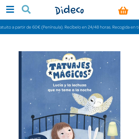
to a partir de 60€ (Península). Recíbelo en 24/48 horas. Recogida en tienda