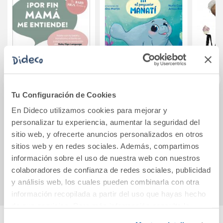
Tu Configuración de Cookies
¡Por fin mamá me
Iti, el pequeño
Una d
En Dideco utilizamos cookies para mejorar y
entiende!
manatí - ¡Juntos es
personalizar tu experiencia, aumentar la seguridad del
más fácil!
sitio web, y ofrecerte anuncios personalizados en otros
21,90€
17,95€
sitios web y en redes sociales. Además, compartimos
información sobre el uso de nuestra web con nuestros
Comprar
Comprar
colaboradores de confianza de redes sociales, publicidad
y análisis web, los cuales pueden combinarla con otra
información recopilada a partir del uso que hayas hecho
de sus servicios. Para más información consulta la
Política de Cookies
y la
Política de Privacidad
.