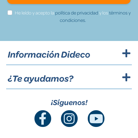
He leído y acepto la
política de privacidad
y los
términos y
condiciones.
Información Dideco
¿Te ayudamos?
¡Síguenos!