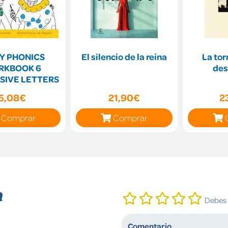
Y PHONICS
El silencio de la reina
La to
RKBOOK 6
de
SIVE LETTERS
5,08€
21,90€
2
Comprar
Comprar
n
Debes i