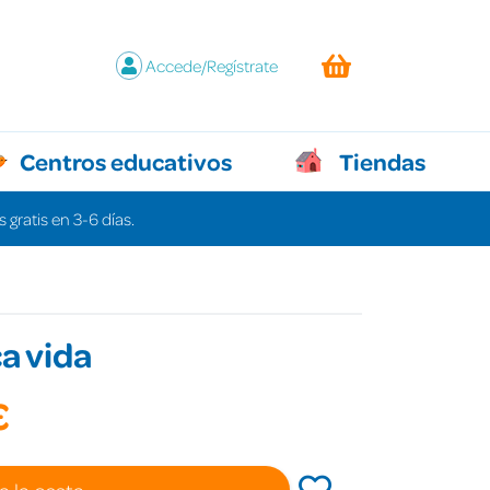
Accede/Regístrate
Centros educativos
Tiendas
 gratis en 3-6 días.
a vida
€
a la cesta