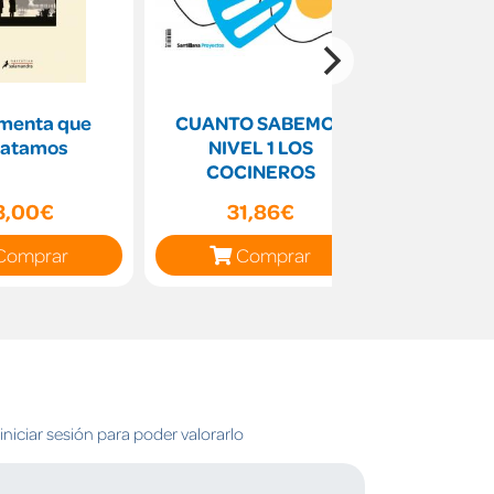
rmenta que
CUANTO SABEMOS
KEEP I
satamos
NIVEL 1 LOS
WORKB
COCINEROS
3,00€
31,86€
38
Comprar
Comprar
C
niciar sesión para poder valorarlo