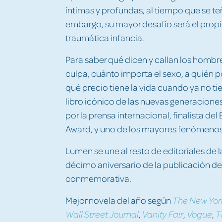
íntimas y profundas, al tiempo que se teñ
embargo, su mayor desafío será el propi
traumática infancia.
Para saber qué dicen y callan los hombr
culpa, cuánto importa el sexo, a quién 
qué precio tiene la vida cuando ya no tie
libro icónico de las nuevas generacione
por la prensa internacional, finalista del
Award, y uno de los mayores fenómenos l
Lumen se une al resto de editoriales de l
décimo aniversario de la publicación de
conmemorativa.
Mejor novela del año según
The New Yor
,
,
,
Wall Street Journal
Vanity Fair
Vogue
T