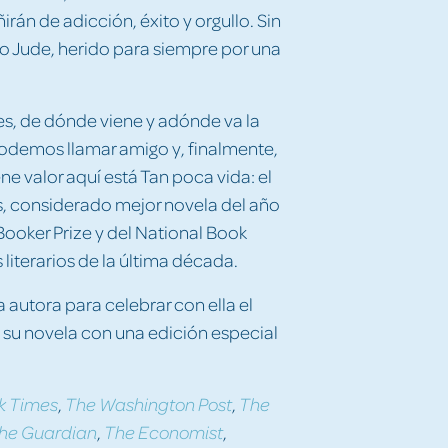
irán de adicción, éxito y orgullo. Sin
o Jude, herido para siempre por una
es, de dónde viene y adónde va la
podemos llamar amigo y, finalmente,
ne valor aquí está Tan poca vida: el
s, considerado mejor novela del año
 Booker Prize y del National Book
iterarios de la última década.
a autora para celebrar con ella el
 su novela con una edición especial
,
,
k Times
The Washington Post
The
,
,
he Guardian
The Economist