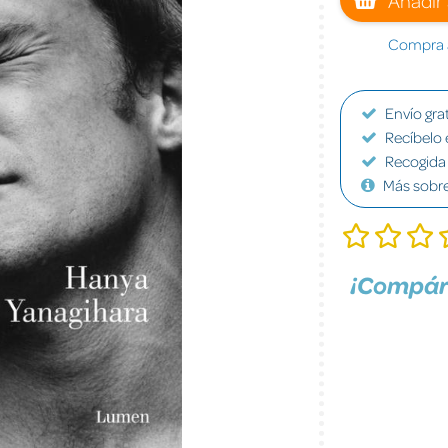
Compra a
Envío grat
Recíbelo 
Recogida 
Más sobr
¡Compár