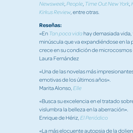
,
,
,
Newsweek
People
Time Out New York
, entre otras.
Kirkus Review
Reseñas:
«En
hay demasiada vida, y
Tan poca vida
minúscula que va expandiéndose en la p
crece en su condición de microcosmos
Laura Fernández
«Una de las novelas más impresionantes
emotivas de los últimos años».
Marita Alonso,
Elle
«Busca su excelencia en el tratado sobre el
vislumbra la belleza en la aberración».
Enrique de Hériz,
El Periódico
«La más elocuente autopsia de la doli