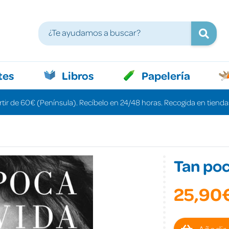
tes
Libros
Papelería
rtir de 60€ (Península). Recíbelo en 24/48 horas. Recogida en tiendas
Tan poc
25,90
Añadir 