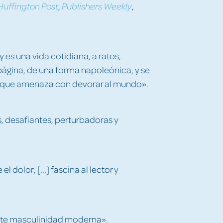
,
,
Huffington Post
Publishers Weekly
 es una vida cotidiana, a ratos,
ágina, de una forma napoleónica, y se
 que amenaza con devorar al mundo».
, desafiantes, perturbadoras y
 dolor, [...] fascina al lector y
ente masculinidad moderna».