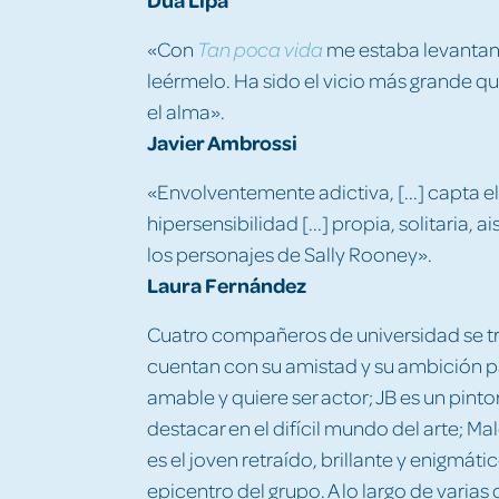
«Con
me estaba levantan
Tan poca vida
leérmelo. Ha sido el vicio más grande q
el alma».
Javier Ambrossi
«Envolventemente adictiva, [...] capta el 
hipersensibilidad [...] propia, solitaria, 
los personajes de Sally Rooney».
Laura Fernández
Cuatro compañeros de universidad se tr
cuentan con su amistad y su ambición p
amable y quiere ser actor; JB es un pinto
destacar en el difícil mundo del arte; M
es el joven retraído, brillante y enigmáti
epicentro del grupo. A lo largo de varia