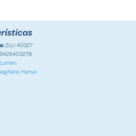
rísticas
a:
ZLU-40327
8426403278
Lumen
agihara, Hanya