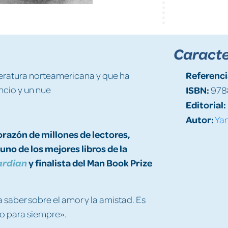
Caracte
Referenci
literatura norteamericana y que ha
ncio y un nue
ISBN:
978
Editorial:
Autor:
Yan
orazón de millones de lectores,
uno de los mejores libros de la
y finalista del Man Book Prize
ardian
 saber sobre el amor y la amistad. Es
go para siempre».