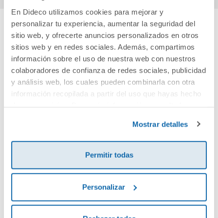
En Dideco utilizamos cookies para mejorar y
personalizar tu experiencia, aumentar la seguridad del
sitio web, y ofrecerte anuncios personalizados en otros
Cuéntanos tu opinión
sitios web y en redes sociales. Además, compartimos
información sobre el uso de nuestra web con nuestros
¡Sé el primero en valorar este producto!
colaboradores de confianza de redes sociales, publicidad
y análisis web, los cuales pueden combinarla con otra
información recopilada a partir del uso que hayas hecho
Debes iniciar sesión para poder valorarlo
de sus servicios. Para más información consulta la
Política de Cookies
y la
Política de Privacidad
.
Mostrar detalles
Permitir todas
Personalizar
Envía tu opinión