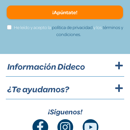
¡Apúntate!
He leído y acepto la
política de privacidad
y los
términos y
condiciones.
Información Dideco
¿Te ayudamos?
¡Síguenos!