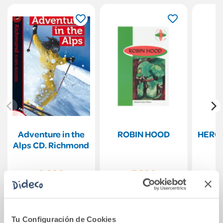
Adventure in the
ROBIN HOOD
HERCU
Alps CD. Richmond
9,80€
7,30€
Comprar
Comprar
Tu Configuración de Cookies