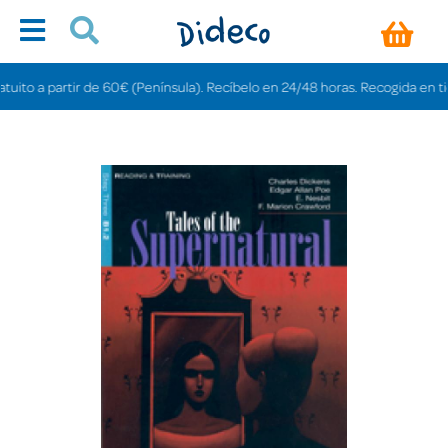
 a partir de 60€ (Península). Recíbelo en 24/48 horas. Recogida en tiendas 