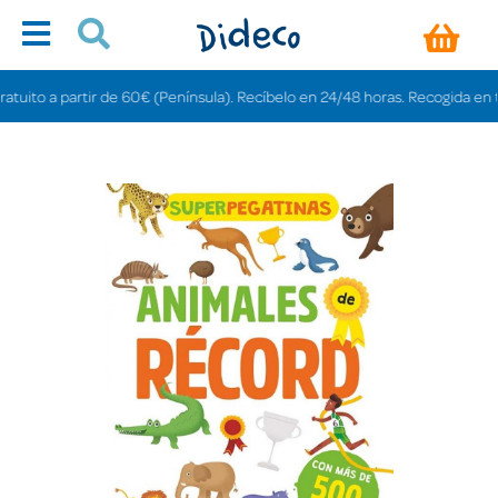
to a partir de 60€ (Península). Recíbelo en 24/48 horas. Recogida en tienda