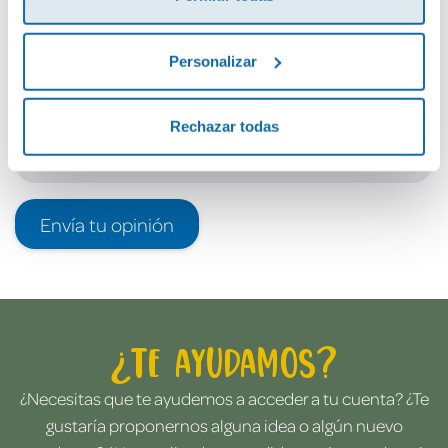
Debes iniciar sesión para poder valorarlo
Personalizar
Rechazar todas
Envía tu opinión
¿Te ayudamos?
¿Necesitas que te ayudemos a acceder a tu cuenta? ¿Te
gustaría proponernos alguna idea o algún nuevo